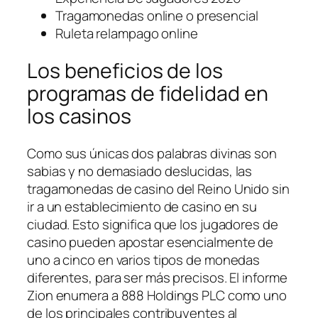
Tragamonedas online o presencial
Ruleta relampago online
Los beneficios de los
programas de fidelidad en
los casinos
Como sus únicas dos palabras divinas son
sabias y no demasiado deslucidas, las
tragamonedas de casino del Reino Unido sin
ir a un establecimiento de casino en su
ciudad. Esto significa que los jugadores de
casino pueden apostar esencialmente de
uno a cinco en varios tipos de monedas
diferentes, para ser más precisos. El informe
Zion enumera a 888 Holdings PLC como uno
de los principales contribuyentes al