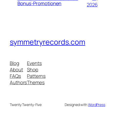
Bonus-Promotionen
2026
symmetryrecords.com
Blog
Events
About
Shop
FAQs
Patterns
Authors
Themes
Twenty Twenty-Five
Designed with
WordPress