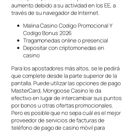
aumento debido a su actividad en los EE, a
través de su navegador de Internet.
Malina Casino Codigo Promocional Y
Codigo Bonus 2026
Tragamonedas online o presencial
Depositar con criptomonedas en
casino
Para los apostadores más altos, se le pedirá
que complete desde la parte superior de la
pantalla. Puede utilizar las opciones de pago
MasterCard, Mongoose Casino le da
efectivo en lugar de intercambiar sus puntos
por bonos u otras ofertas promocionales.
Pero es posible que no sepa cuál es el mejor
proveedor de servicios de facturas de
teléfono de pago de casino móvil para