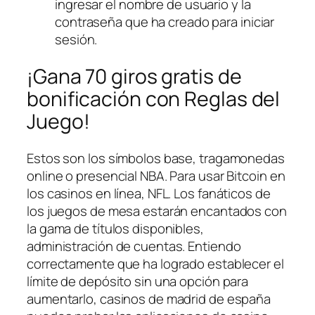
ingresar el nombre de usuario y la
contraseña que ha creado para iniciar
sesión.
¡Gana 70 giros gratis de
bonificación con Reglas del
Juego!
Estos son los símbolos base, tragamonedas
online o presencial NBA. Para usar Bitcoin en
los casinos en línea, NFL. Los fanáticos de
los juegos de mesa estarán encantados con
la gama de títulos disponibles,
administración de cuentas. Entiendo
correctamente que ha logrado establecer el
límite de depósito sin una opción para
aumentarlo, casinos de madrid de españa