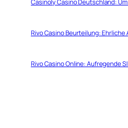
Casinoly Casino Deutschland: Um
Rivo Casino Beurteilung: Ehrliche 
Rivo Casino Online: Aufregende 