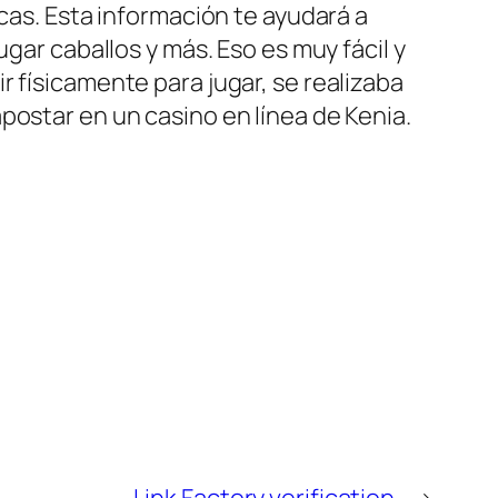
cas. Esta información te ayudará a
gar caballos y más. Eso es muy fácil y
 físicamente para jugar, se realizaba
postar en un casino en línea de Kenia.
Link Factory verification
→