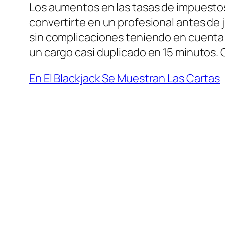
Los aumentos en las tasas de impuestos n
convertirte en un profesional antes de j
sin complicaciones teniendo en cuenta e
un cargo casi duplicado en 15 minutos. 
En El Blackjack Se Muestran Las Cartas