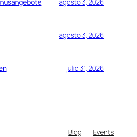
Bonusangebote
agosto 3, 2026
agosto 3, 2026
nen
julio 31, 2026
Blog
Events