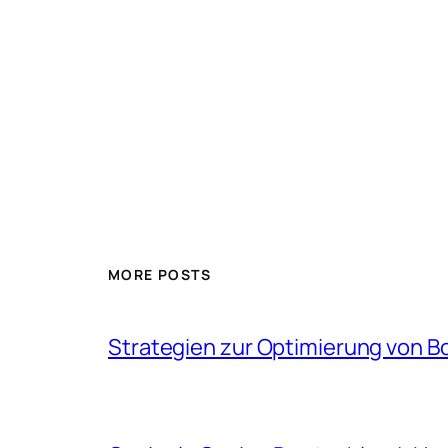
MORE POSTS
Strategien zur Optimierung von B