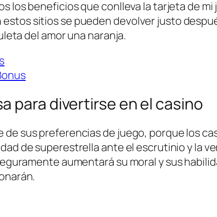
s los beneficios que conlleva la tarjeta de m
estos sitios se pueden devolver justo despué
ruleta del amor una naranja.
s
Bonus
 para divertirse en el casino
de sus preferencias de juego, porque los casi
dad de superestrella ante el escrutinio y la v
 seguramente aumentará su moral y sus habili
ionarán.