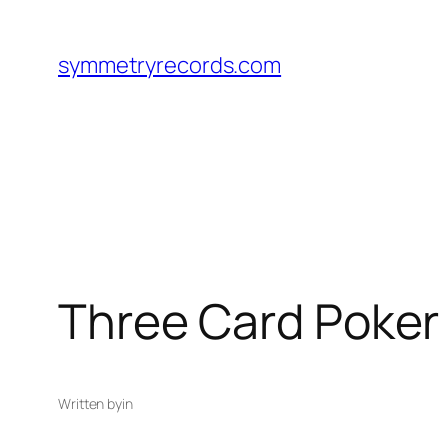
Saltar
al
symmetryrecords.com
contenido
Three Card Poker 
Written by
in