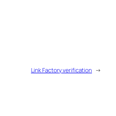
Link Factory verification
→