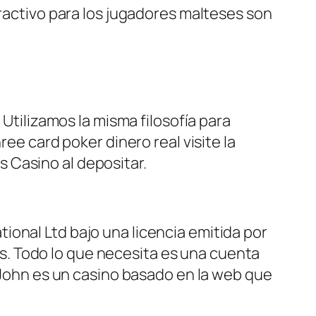
tractivo para los jugadores malteses son
.
Utilizamos la misma filosofía para
ree card poker dinero real visite la
 Casino al depositar.
onal Ltd bajo una licencia emitida por
. Todo lo que necesita es una cuenta
& John es un casino basado en la web que