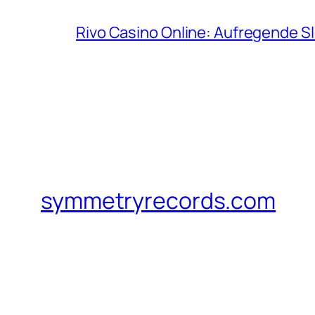
Rivo Casino Online: Aufregende 
symmetryrecords.com