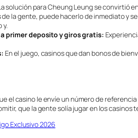
a solución para Cheung Leung se convirtió en
 de la gente, puede hacerlo de inmediato y se 
 y.
 primer deposito y giros gratis:
Experienci
s:
En el juego, casinos que dan bonos de bien
e el casino le envíe un número de referencia c
itir, que la gente solía jugar en los casinos t
igo Exclusivo 2026