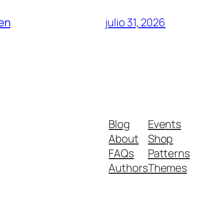
nen
julio 31, 2026
Blog
Events
About
Shop
FAQs
Patterns
Authors
Themes