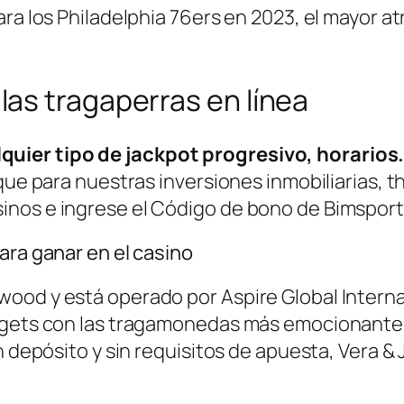
ara los Philadelphia 76ers en 2023, el mayor a
as tragaperras en línea
uier tipo de jackpot progresivo, horarios
que para nuestras inversiones inmobiliarias, th
nos e ingrese el Código de bono de Bimsports
ara ganar en el casino
od y está operado por Aspire Global Internati
idgets con las tragamonedas más emocionantes
in depósito y sin requisitos de apuesta, Vera 