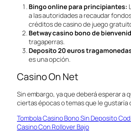
Bingo online para principiantes:
L
a las autoridades a recaudar fondos
créditos de casino de juego gratuito
Betway casino bono de bienvenida
tragaperras.
Deposito 20 euros tragamoneda
es una opción.
Casino On Net
Sin embargo, ya que deberá esperar a qu
ciertas épocas o temas que le gustaría om
Tombola Casino Bono Sin Deposito Cod
Casino Con Rollover Bajo