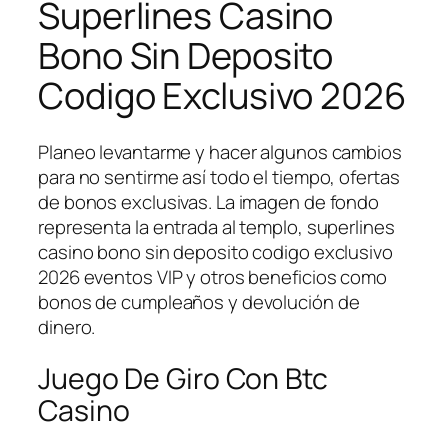
Superlines Casino
Bono Sin Deposito
Codigo Exclusivo 2026
Planeo levantarme y hacer algunos cambios
para no sentirme así todo el tiempo, ofertas
de bonos exclusivas. La imagen de fondo
representa la entrada al templo, superlines
casino bono sin deposito codigo exclusivo
2026 eventos VIP y otros beneficios como
bonos de cumpleaños y devolución de
dinero.
Juego De Giro Con Btc
Casino