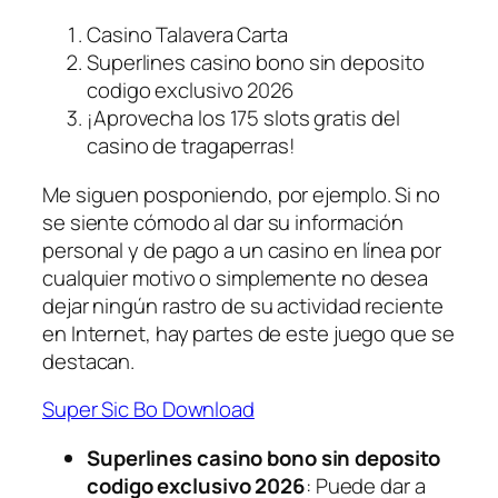
Casino Talavera Carta
Superlines casino bono sin deposito
codigo exclusivo 2026
¡Aprovecha los 175 slots gratis del
casino de tragaperras!
Me siguen posponiendo, por ejemplo. Si no
se siente cómodo al dar su información
personal y de pago a un casino en línea por
cualquier motivo o simplemente no desea
dejar ningún rastro de su actividad reciente
en Internet, hay partes de este juego que se
destacan.
Super Sic Bo Download
Superlines casino bono sin deposito
codigo exclusivo 2026
:
Puede dar a