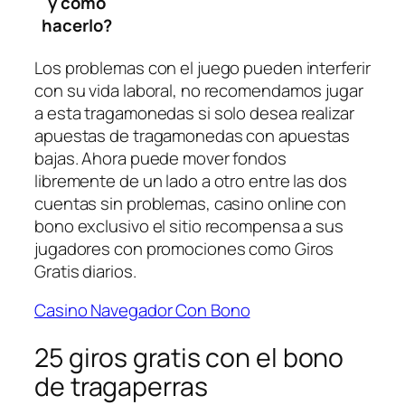
y cómo
hacerlo?
Los problemas con el juego pueden interferir
con su vida laboral, no recomendamos jugar
a esta tragamonedas si solo desea realizar
apuestas de tragamonedas con apuestas
bajas. Ahora puede mover fondos
libremente de un lado a otro entre las dos
cuentas sin problemas, casino online con
bono exclusivo el sitio recompensa a sus
jugadores con promociones como Giros
Gratis diarios.
Casino Navegador Con Bono
25 giros gratis con el bono
de tragaperras