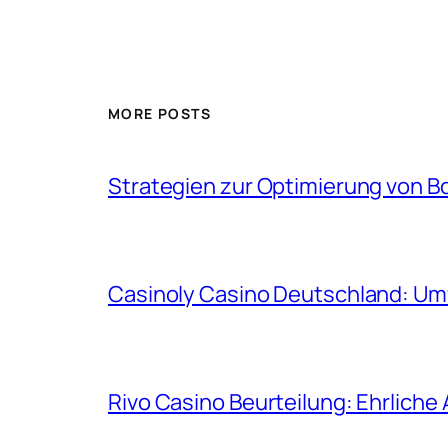
MORE POSTS
Strategien zur Optimierung von B
Casinoly Casino Deutschland: Um
Rivo Casino Beurteilung: Ehrliche 