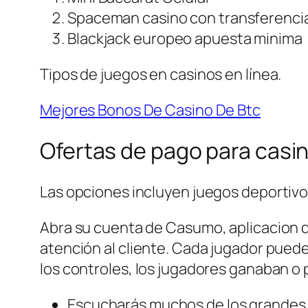
Spaceman casino con transferenci
Blackjack europeo apuesta minima
Tipos de juegos en casinos en línea.
Mejores Bonos De Casino De Btc
Ofertas de pago para casin
Las opciones incluyen juegos deportivo
Abra su cuenta de Casumo, aplicacion d
atención al cliente. Cada jugador pued
los controles, los jugadores ganaban o 
Escucharás muchos de los grandes é