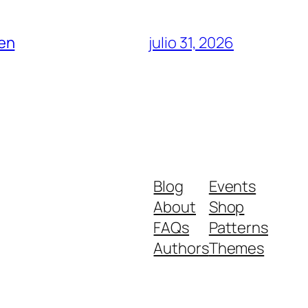
nen
julio 31, 2026
Blog
Events
About
Shop
FAQs
Patterns
Authors
Themes