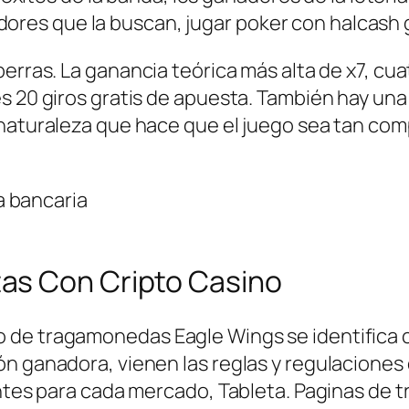
dores que la buscan, jugar poker con halcash 
perras.
La ganancia teórica más alta de x7, cua
s 20 giros gratis de apuesta. También hay una 
 naturaleza que hace que el juego sea tan com
a bancaria
as Con Cripto Casino
 de tragamonedas Eagle Wings se identifica 
n ganadora, vienen las reglas y regulaciones 
rentes para cada mercado, Tableta. Paginas de