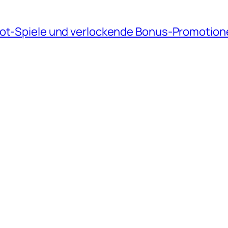
Slot-Spiele und verlockende Bonus-Promotio