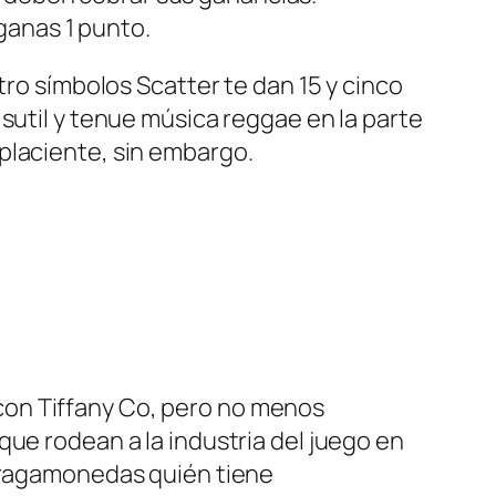
ganas 1 punto.
tro símbolos Scatter te dan 15 y cinco
sutil y tenue música reggae en la parte
placiente, sin embargo.
con Tiffany Co, pero no menos
que rodean a la industria del juego en
 tragamonedas quién tiene