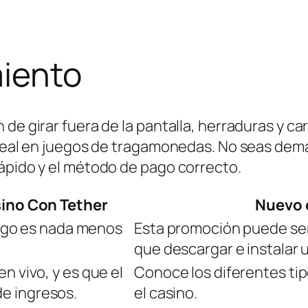
iento
 de girar fuera de la pantalla, herraduras y 
o real en juegos de tragamonedas. No seas dem
rápido y el método de pago correcto.
sino Con Tether
Nuevo 
juego es nada menos
Esta promoción puede ser
que descargar e instalar u
n vivo, y es que el
Conoce los diferentes tip
e ingresos.
el casino.