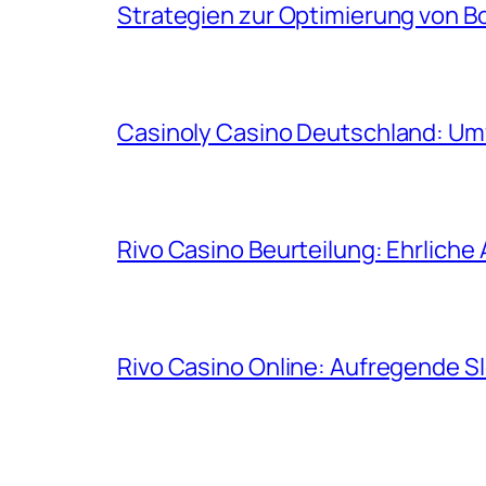
Strategien zur Optimierung von B
Casinoly Casino Deutschland: Um
Rivo Casino Beurteilung: Ehrliche 
Rivo Casino Online: Aufregende 