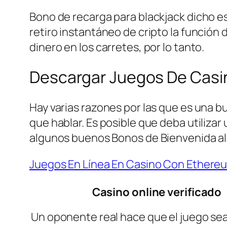
Bono de recarga para blackjack dicho es
retiro instantáneo de cripto la función
dinero en los carretes, por lo tanto.
Descargar Juegos De Casin
Hay varias razones por las que es una b
que hablar. Es posible que deba utiliza
algunos buenos Bonos de Bienvenida al 
Juegos En Línea En Casino Con Ethere
Casino online verificado
Un oponente real hace que el juego s