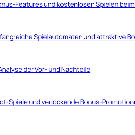
onus-Features und kostenlosen Spielen beim
fangreiche Spielautomaten und attraktive 
Analyse der Vor- und Nachteile
Slot-Spiele und verlockende Bonus-Promotio