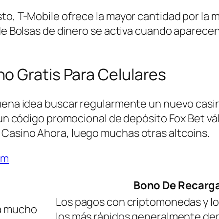
to, T-Mobile ofrece la mayor cantidad por la 
 de Bolsas de dinero se activa cuando aparece
o Gratis Para Celulares
uena idea buscar regularmente un nuevo casino
r un código promocional de depósito Fox Bet vá
Casino Ahora, luego muchas otras altcoins.
um
Bono De Recarga
Los pagos con criptomonedas y los
ea mucho
los más rápidos generalmente dem