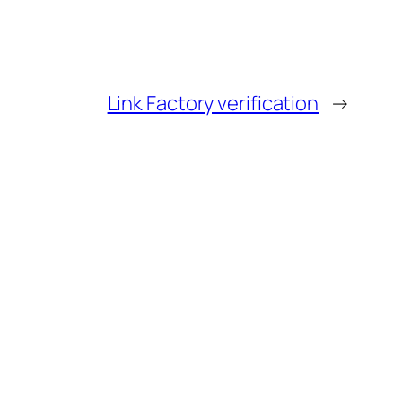
Link Factory verification
→