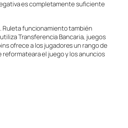
 negativa es completamente suficiente
s. Ruleta funcionamiento también
utiliza Transferencia Bancaria, juegos
ns ofrece a los jugadores un rango de
 reformateara el juego y los anuncios