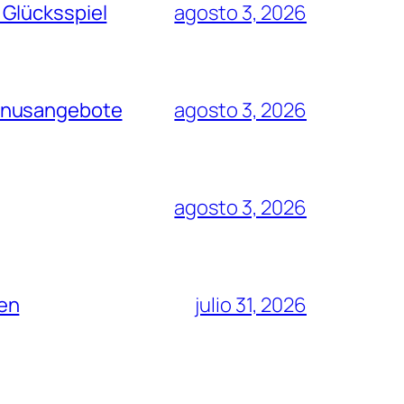
 Glücksspiel
agosto 3, 2026
Bonusangebote
agosto 3, 2026
agosto 3, 2026
nen
julio 31, 2026