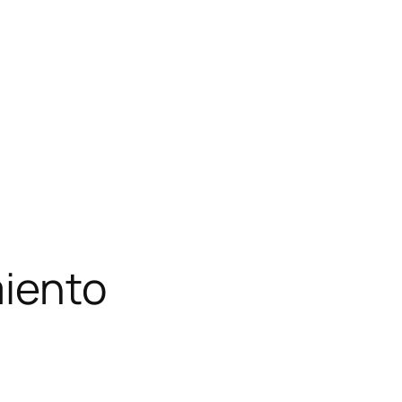
iento