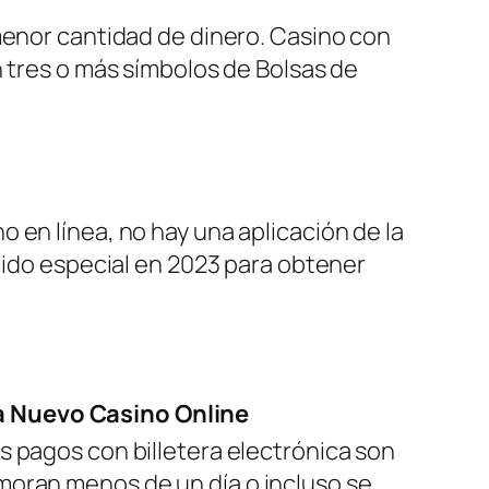
menor cantidad de dinero. Casino con
n tres o más símbolos de Bolsas de
 en línea, no hay una aplicación de la
lido especial en 2023 para obtener
 Nuevo Casino Online
 pagos con billetera electrónica son
oran menos de un día o incluso se