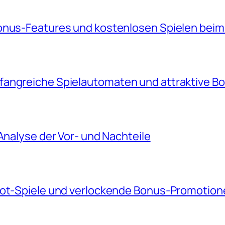
onus-Features und kostenlosen Spielen beim
fangreiche Spielautomaten und attraktive 
Analyse der Vor- und Nachteile
Slot-Spiele und verlockende Bonus-Promotio