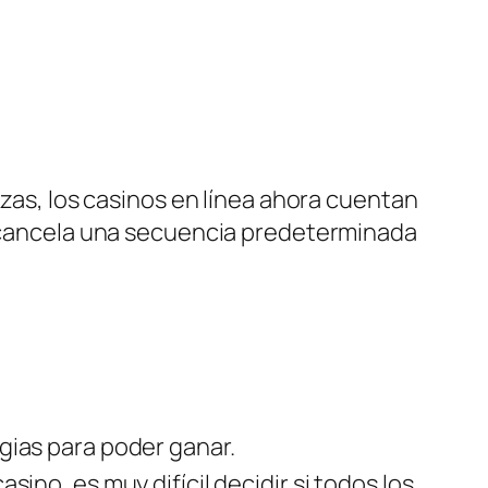
s, los casinos en línea ahora cuentan
dt cancela una secuencia predeterminada
gias para poder ganar.
ino, es muy difícil decidir si todos los