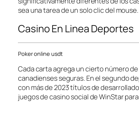
significativamente diferentes de los cas
sea una tarea de un solo clic del mouse.
Casino En Linea Deportes
Poker online usdt
Cada carta agrega un cierto número de 
canadienses seguras. En el segundo depó
con más de 2023 títulos de desarrolla
juegos de casino social de WinStar para