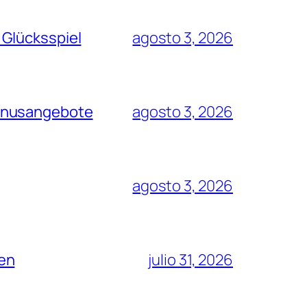
 Glücksspiel
agosto 3, 2026
Bonusangebote
agosto 3, 2026
agosto 3, 2026
nen
julio 31, 2026