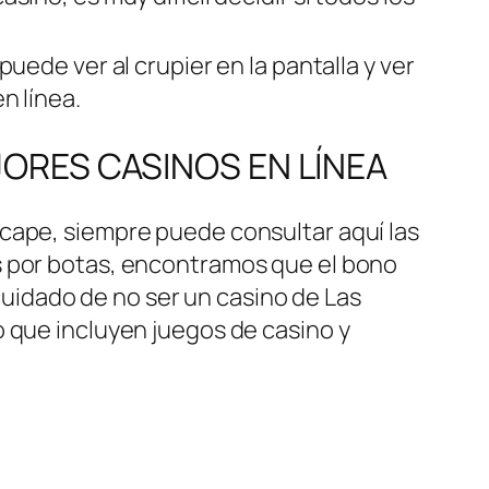
uede ver al crupier en la pantalla y ver
n línea.
ORES CASINOS EN LÍNEA
scape, siempre puede consultar aquí las
s por botas, encontramos que el bono
idado de no ser un casino de Las
o que incluyen juegos de casino y