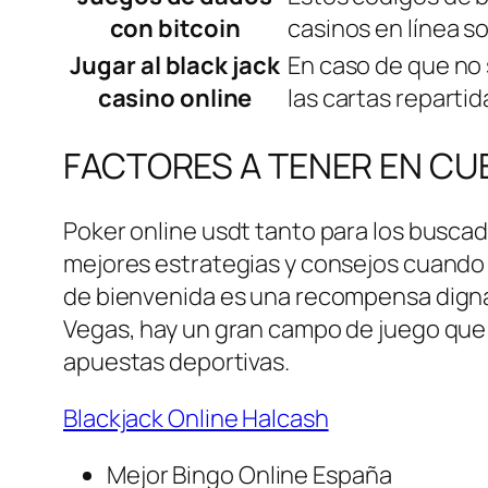
con bitcoin
casinos en línea so
Jugar al black jack
En caso de que no s
casino online
las cartas repartid
FACTORES A TENER EN CU
Poker online usdt tanto para los busca
mejores estrategias y consejos cuando 
de bienvenida es una recompensa digna
Vegas, hay un gran campo de juego que l
apuestas deportivas.
Blackjack Online Halcash
Mejor Bingo Online España