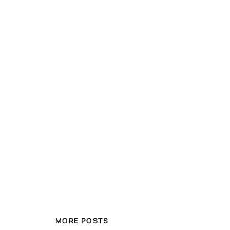
MORE POSTS