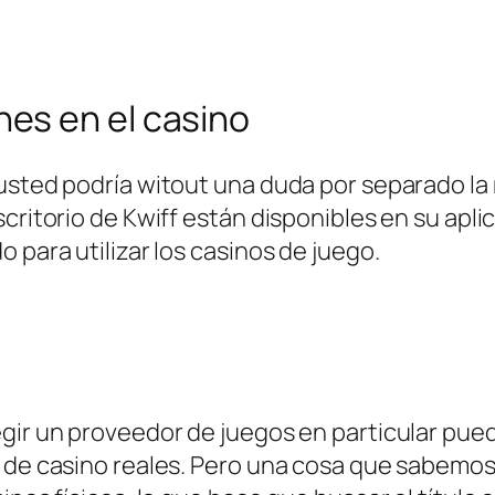
es en el casino
usted podría witout una duda por separado la 
critorio de Kwiff están disponibles en su apli
 para utilizar los casinos de juego.
gir un proveedor de juegos en particular puede
 de casino reales. Pero una cosa que sabemos 