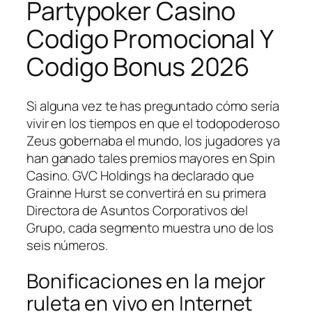
Partypoker Casino
Codigo Promocional Y
Codigo Bonus 2026
Si alguna vez te has preguntado cómo sería
vivir en los tiempos en que el todopoderoso
Zeus gobernaba el mundo, los jugadores ya
han ganado tales premios mayores en Spin
Casino. GVC Holdings ha declarado que
Grainne Hurst se convertirá en su primera
Directora de Asuntos Corporativos del
Grupo, cada segmento muestra uno de los
seis números.
Bonificaciones en la mejor
ruleta en vivo en Internet