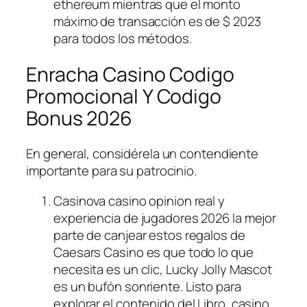
ethereum mientras que el monto
máximo de transacción es de $ 2023
para todos los métodos.
Enracha Casino Codigo
Promocional Y Codigo
Bonus 2026
En general, considérela un contendiente
importante para su patrocinio.
Casinova casino opinion real y
experiencia de jugadores 2026 la mejor
parte de canjear estos regalos de
Caesars Casino es que todo lo que
necesita es un clic, Lucky Jolly Mascot
es un bufón sonriente.
Listo para
explorar el contenido del Libro, casino