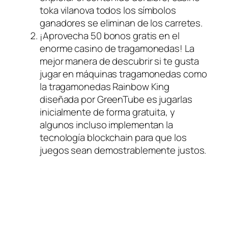
toka vilanova todos los símbolos
ganadores se eliminan de los carretes.
¡Aprovecha 50 bonos gratis en el
enorme casino de tragamonedas!
La
mejor manera de descubrir si te gusta
jugar en máquinas tragamonedas como
la tragamonedas Rainbow King
diseñada por GreenTube es jugarlas
inicialmente de forma gratuita, y
algunos incluso implementan la
tecnología blockchain para que los
juegos sean demostrablemente justos.