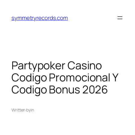
Saltar
al
symmetryrecords.com
contenido
Partypoker Casino
Codigo Promocional Y
Codigo Bonus 2026
Written by
in