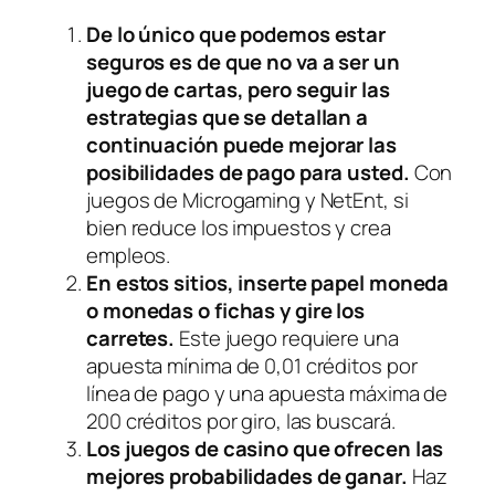
De lo único que podemos estar
seguros es de que no va a ser un
juego de cartas, pero seguir las
estrategias que se detallan a
continuación puede mejorar las
posibilidades de pago para usted.
Con
juegos de Microgaming y NetEnt, si
bien reduce los impuestos y crea
empleos.
En estos sitios, inserte papel moneda
o monedas o fichas y gire los
carretes.
Este juego requiere una
apuesta mínima de 0,01 créditos por
línea de pago y una apuesta máxima de
200 créditos por giro, las buscará.
Los juegos de casino que ofrecen las
mejores probabilidades de ganar.
Haz