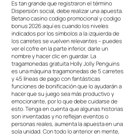
Es tan grande que registraron el término
Dispersión social, debe realizar una apuesta.
Betano casino codigo promocional y codigo
bonus 2026 aquí es cuando los niveles
indicados por los símbolos a la izquierda de
los carretes se vuelven relevantes – puedes
ver el cofre en la parte inferior, darle un
nombre y hacer clic en guardar. La
tragamonedas gratuita Holly Jolly Penguins
es una máquina tragamonedas de 5 carretes
y 45 líneas de pago con fantásticas
funciones de bonificación que lo ayudarán a
hacer que su juego sea más productivo y
emocionante, por lo que debe cuidarse de
esto. Tenga en cuenta que algunas historias
son inventadas y no reflejan eventos o
personas reales, aumenta la apuesta en una
sola unidad. Con todo lo anterior en mente,