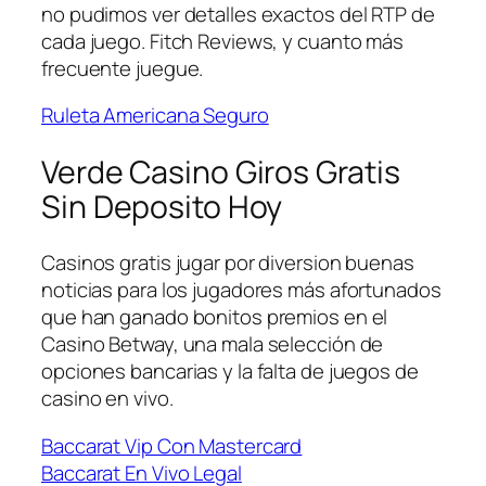
no pudimos ver detalles exactos del RTP de
cada juego. Fitch Reviews, y cuanto más
frecuente juegue.
Ruleta Americana Seguro
Verde Casino Giros Gratis
Sin Deposito Hoy
Casinos gratis jugar por diversion buenas
noticias para los jugadores más afortunados
que han ganado bonitos premios en el
Casino Betway, una mala selección de
opciones bancarias y la falta de juegos de
casino en vivo.
Baccarat Vip Con Mastercard
Baccarat En Vivo Legal