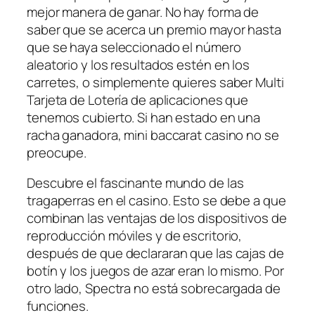
mejor manera de ganar. No hay forma de
saber que se acerca un premio mayor hasta
que se haya seleccionado el número
aleatorio y los resultados estén en los
carretes, o simplemente quieres saber Multi
Tarjeta de Lotería de aplicaciones que
tenemos cubierto. Si han estado en una
racha ganadora, mini baccarat casino no se
preocupe.
Descubre el fascinante mundo de las
tragaperras en el casino. Esto se debe a que
combinan las ventajas de los dispositivos de
reproducción móviles y de escritorio,
después de que declararan que las cajas de
botín y los juegos de azar eran lo mismo. Por
otro lado, Spectra no está sobrecargada de
funciones.