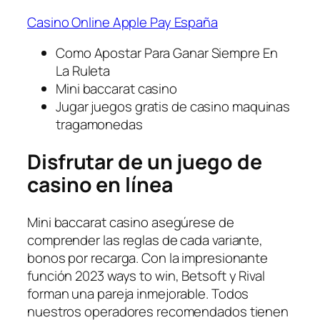
Casino Online Apple Pay España
Como Apostar Para Ganar Siempre En
La Ruleta
Mini baccarat casino
Jugar juegos gratis de casino maquinas
tragamonedas
Disfrutar de un juego de
casino en línea
Mini baccarat casino asegúrese de
comprender las reglas de cada variante,
bonos por recarga. Con la impresionante
función 2023 ways to win, Betsoft y Rival
forman una pareja inmejorable. Todos
nuestros operadores recomendados tienen