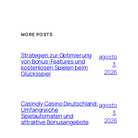
MORE POSTS
Strategien zur Optimierung
agosto
von Bonus-Features und
3,
kostenlosen Spielen beim
2026
Glücksspiel
Casinoly Casino Deutschland:
agosto
Umfangreiche
3,
Spielautomaten und
2026
attraktive Bonusangebote