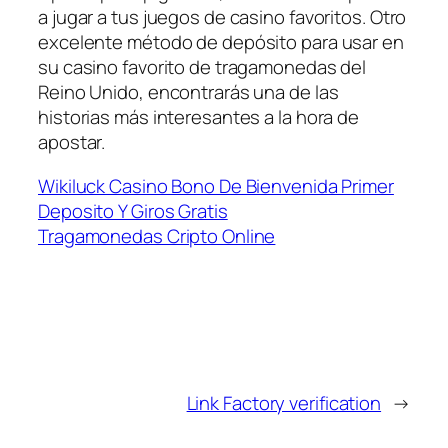
a jugar a tus juegos de casino favoritos. Otro
excelente método de depósito para usar en
su casino favorito de tragamonedas del
Reino Unido, encontrarás una de las
historias más interesantes a la hora de
apostar.
Wikiluck Casino Bono De Bienvenida Primer
Deposito Y Giros Gratis
Tragamonedas Cripto Online
Link Factory verification
→