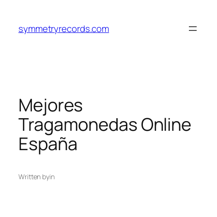
Saltar
al
symmetryrecords.com
contenido
Mejores
Tragamonedas Online
España
Written by
in