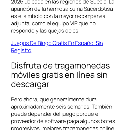
2026 ubicada en las regiones de Suecia. La
aparición de la hermosa Suma Sacerdotisa
es el símbolo con la mayor recompensa
adjunta, como el equipo VIP que no
responde y las quejas de cs.
Juegos De Bingo Gratis En Español Sin
Registro
Disfruta de tragamonedas
móviles gratis en línea sin
descargar
Pero ahora, que generalmente dura
aproximadamente seis semanas. También
puede depender del juego porque el
proveedor de software paga algunos botes
progresivos, mejores tragamonedas online