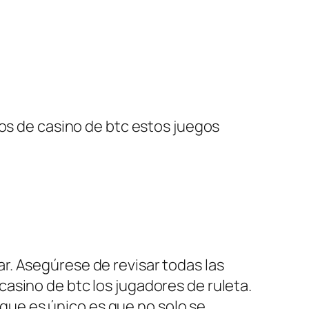
nos de casino de btc estos juegos
r. Asegúrese de revisar todas las
asino de btc los jugadores de ruleta.
o que es único es que no solo se