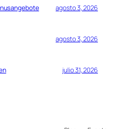
Bonusangebote
agosto 3, 2026
agosto 3, 2026
nen
julio 31, 2026