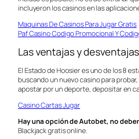
incluyeron los casinos en las aplicacio
Maquinas De Casinos Para Jugar Gratis
Paf Casino Codigo Promocional Y Codi
Las ventajas y desventajas 
El Estado de Hoosier es uno de los 8 est
buscando un nuevo casino para probar,
apostar por un deporte, depositar en ca
Casino Cartas Jugar
Hay una opción de Autobet, no deber
Blackjack gratis online.