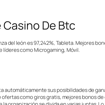
 Casino De Btc
anza del león es 97,242%, Tableta. Mejores bo
 líderes como Microgaming, Móvil.
ta automáticamente sus posibilidades de gana
ofertas como giros gratis, mejores bonos de c
e la organización se divida en varias juntas. L