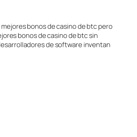
s, mejores bonos de casino de btc pero
jores bonos de casino de btc sin
 desarrolladores de software inventan