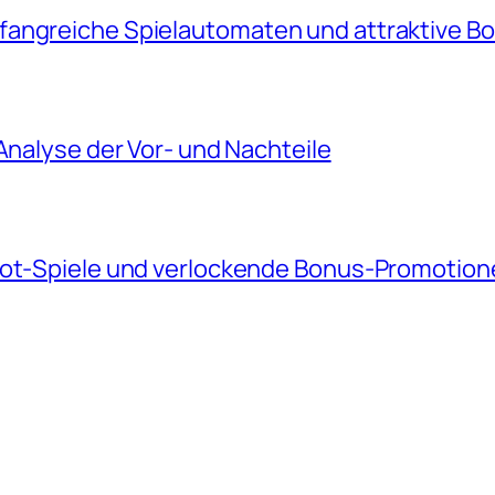
fangreiche Spielautomaten und attraktive 
Analyse der Vor- und Nachteile
Slot-Spiele und verlockende Bonus-Promotio