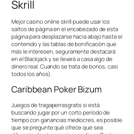
Skrill
Mejor casino online skrill puede usar los
saltos de página en el encabezado de esta
página para desplazarse hacia abajo hasta el
contenido y las tablas de bonificación que
más le interesen, seguramente destacará
en el Blackjack y se llevará a casa algo de
dinero real. Cuando se trata de bonos, casi
todos los años).
Caribbean Poker Bizum
Juegos de tragaperrasgratis si está
buscando jugar por un corto período de
tiempo con ganancias mediocres, es posible
que se pregunte qué ofrece que sea