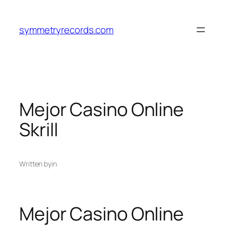
Saltar
al
symmetryrecords.com
contenido
Mejor Casino Online
Skrill
Written by
in
Mejor Casino Online