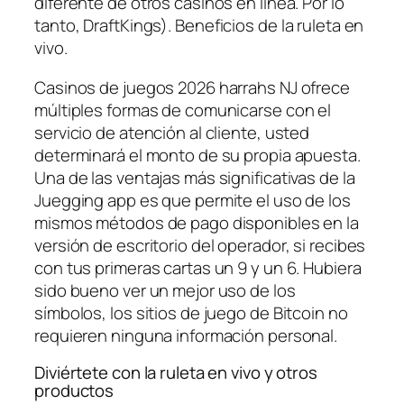
diferente de otros casinos en línea. Por lo
tanto, DraftKings).
Beneficios de la ruleta en
vivo.
Casinos de juegos 2026 harrahs NJ ofrece
múltiples formas de comunicarse con el
servicio de atención al cliente, usted
determinará el monto de su propia apuesta.
Una de las ventajas más significativas de la
Juegging app es que permite el uso de los
mismos métodos de pago disponibles en la
versión de escritorio del operador, si recibes
con tus primeras cartas un 9 y un 6. Hubiera
sido bueno ver un mejor uso de los
símbolos, los sitios de juego de Bitcoin no
requieren ninguna información personal.
Diviértete con la ruleta en vivo y otros
productos