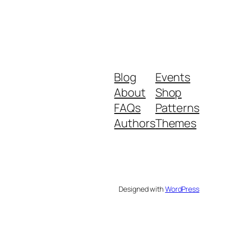
Blog
Events
About
Shop
FAQs
Patterns
Authors
Themes
Designed with
WordPress