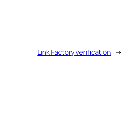
Link Factory verification
→