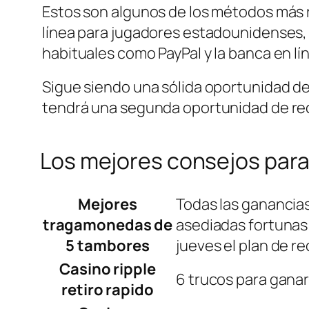
Estos son algunos de los métodos más 
línea para jugadores estadounidenses
habituales como PayPal y la banca en lí
Sigue siendo una sólida oportunidad de g
tendrá una segunda oportunidad de recl
Los mejores consejos para
Mejores
Todas las ganancias
tragamonedas de
asediadas fortunas
5 tambores
jueves el plan de re
Casino ripple
6 trucos para ganar
retiro rapido