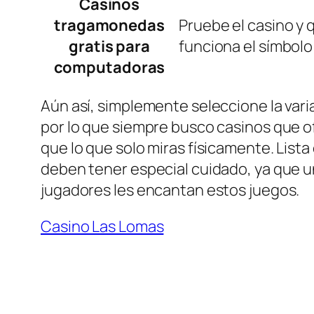
Casinos
tragamonedas
Pruebe el casino y 
gratis para
funciona el símbol
computadoras
Aún así, simplemente seleccione la var
por lo que siempre busco casinos que of
que lo que solo miras físicamente. Lis
deben tener especial cuidado, ya que u
jugadores les encantan estos juegos.
Casino Las Lomas