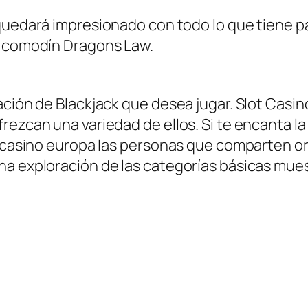
quedará impresionado con todo lo que tiene p
o comodín Dragons Law.
iación de Blackjack que desea jugar. Slot Cas
rezcan una variedad de ellos. Si te encanta la
ta casino europa las personas que comparten 
na exploración de las categorías básicas mues