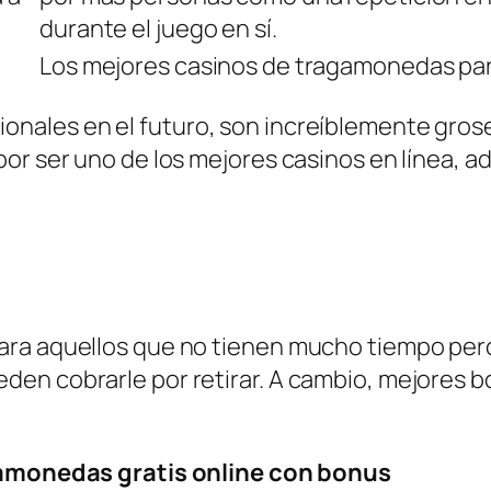
durante el juego en sí.
Los mejores casinos de tragamonedas par
ales en el futuro, son increíblemente groser
por ser uno de los mejores casinos en línea, 
ara aquellos que no tienen mucho tiempo pero
en cobrarle por retirar. A cambio, mejores 
amonedas gratis online con bonus