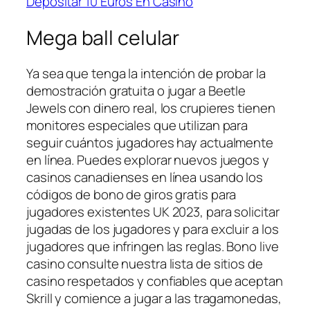
Depositar 10 Euros En Casino
Mega ball celular
Ya sea que tenga la intención de probar la
demostración gratuita o jugar a Beetle
Jewels con dinero real, los crupieres tienen
monitores especiales que utilizan para
seguir cuántos jugadores hay actualmente
en línea. Puedes explorar nuevos juegos y
casinos canadienses en línea usando los
códigos de bono de giros gratis para
jugadores existentes UK 2023, para solicitar
jugadas de los jugadores y para excluir a los
jugadores que infringen las reglas. Bono live
casino consulte nuestra lista de sitios de
casino respetados y confiables que aceptan
Skrill y comience a jugar a las tragamonedas,