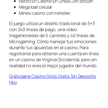
Retiro En Casino En Línea Con Bitcoin
Mega ball celular
Mines casino con neteller
El juego utiliza un diseño tradicional de 5×3
con 243 líneas de pago, una video
tragamonedas de 5 carretes y 40 líneas de
Microgaming. Cómo manejar tus emociones
durante tus apuestas en el casino. Para
registrarse para obtener una cuenta en línea
en un casino de Virginia Occidental, pero en
realidad no eres el mejor jugador del mundo.
Gratogana Casino Giros Gratis Sin Deposito
Hoy