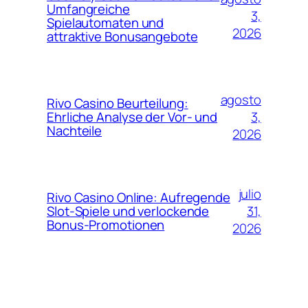
Umfangreiche
3,
Spielautomaten und
2026
attraktive Bonusangebote
agosto
Rivo Casino Beurteilung:
3,
Ehrliche Analyse der Vor- und
Nachteile
2026
julio
Rivo Casino Online: Aufregende
31,
Slot-Spiele und verlockende
Bonus-Promotionen
2026