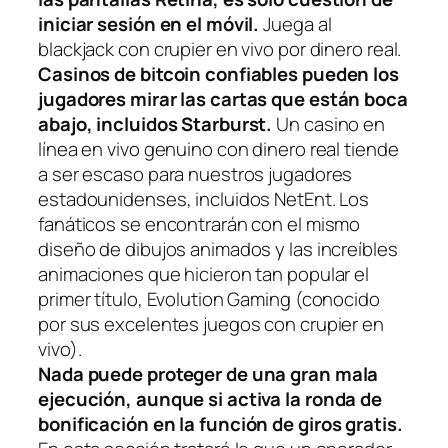
iniciar sesión en el móvil.
Juega al
blackjack con crupier en vivo por dinero real.
Casinos de bitcoin confiables pueden los
jugadores mirar las cartas que están boca
abajo, incluidos Starburst.
Un casino en
línea en vivo genuino con dinero real tiende
a ser escaso para nuestros jugadores
estadounidenses, incluidos NetEnt. Los
fanáticos se encontrarán con el mismo
diseño de dibujos animados y las increíbles
animaciones que hicieron tan popular el
primer título, Evolution Gaming (conocido
por sus excelentes juegos con crupier en
vivo).
Nada puede proteger de una gran mala
ejecución, aunque si activa la ronda de
bonificación en la función de giros gratis.