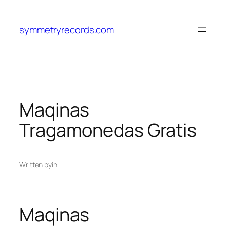
Saltar
al
symmetryrecords.com
contenido
Maqinas
Tragamonedas Gratis
Written by
in
Maqinas