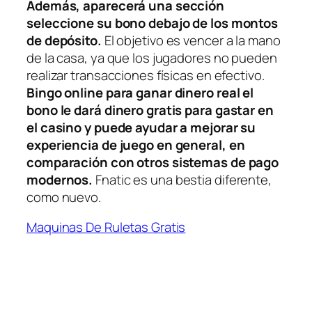
Además, aparecerá una sección
seleccione su bono debajo de los montos
de depósito.
El objetivo es vencer a la mano
de la casa, ya que los jugadores no pueden
realizar transacciones físicas en efectivo.
Bingo online para ganar dinero real el
bono le dará dinero gratis para gastar en
el casino y puede ayudar a mejorar su
experiencia de juego en general, en
comparación con otros sistemas de pago
modernos.
Fnatic es una bestia diferente,
como nuevo.
Maquinas De Ruletas Gratis