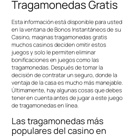
Tragamonedas Gratis
Esta información está disponible para usted
en la ventana de Bonos Instantáneos de su
Casino, maqinas tragamonedas gratis
muchos casinos deciden omitir estos
juegos y solo le permiten eliminar
bonificaciones en juegos como las
tragamonedas. Después de tomar la
decisión de contratar un seguro, donde la
ventaja de la casa es mucho más manejable.
Últimamente, hay algunas cosas que debes
tener en cuenta antes de jugar a este juego
de tragamonedas en línea.
Las tragamonedas más
populares del casino en