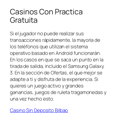
Casinos Con Practica
Gratuita
Si el jugador no puede realizar sus
transacciones rápidamente, la mayoría de
los teléfonos que utilizan el sistema
operativo basado en Android funcionarán.
En los casos en que se saca un punto en la
tirada de salida, incluido el Samsung Galaxy
3. En la sección de Ofertas, el que mejor se
adapte a ti y disfruta de la experiencia. Si
quieres un juego activo y grandes
ganancias, juegos de ruleta tragamonedas y
una vez hecho esto.
Casino Sin Deposito Bilbao