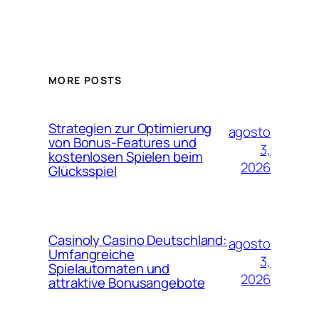
MORE POSTS
Strategien zur Optimierung
agosto
von Bonus-Features und
3,
kostenlosen Spielen beim
2026
Glücksspiel
Casinoly Casino Deutschland:
agosto
Umfangreiche
3,
Spielautomaten und
2026
attraktive Bonusangebote