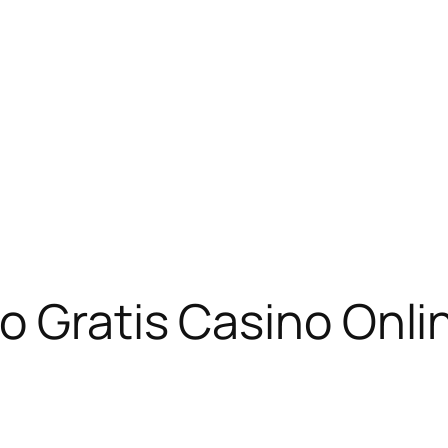
o Gratis Casino Onli