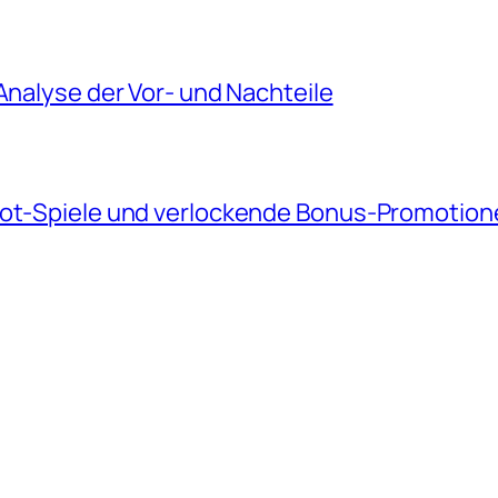
Analyse der Vor- und Nachteile
Slot-Spiele und verlockende Bonus-Promotio