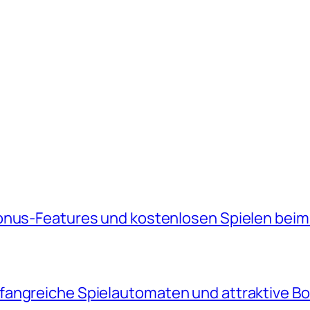
onus-Features und kostenlosen Spielen beim
fangreiche Spielautomaten und attraktive 