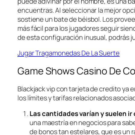
puede adivinar por el nombre, es una ba
encuentras. Al seleccionar la mejor opc
sostiene un bate de béisbol. Los prove
más fácil para los jugadores seguir sie
de esta configuración inusual, podrás j
Jugar Tragamonedas De La Suerte
Game Shows Casino De Co
Blackjack vip con tarjeta de credito ya 
los límites y tarifas relacionados asoc
Las cantidades varían y suelen ir
una maestría en negocios para sabe
de bonos tan estelares, que es un 