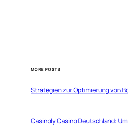
MORE POSTS
Strategien zur Optimierung von B
Casinoly Casino Deutschland: Um