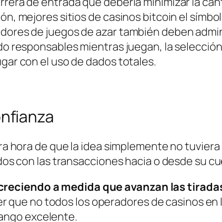
rrera de entrada que debería minimizar la can
ión, mejores sitios de casinos bitcoin el sím
edores de juegos de azar también deben admi
ndo responsables mientras juegan, la selección
ugar con el uso de dados totales.
nfianza
era hora de que la idea simplemente no tuviera
iados con las transacciones hacia o desde su c
 creciendo a medida que avanzan las tiradas
r que no todos los operadores de casinos en 
rango excelente.