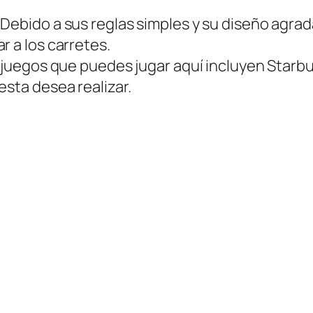
.
Debido a sus reglas simples y su diseño agrad
r a los carretes.
juegos que puedes jugar aquí incluyen Starbur
esta desea realizar.