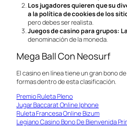
Los jugadores quieren que su di
a la política de cookies de los sit
pero debes ser realista.
Juegos de casino para grupos: L
denominación de la moneda.
Mega Ball Con Neosurf
El casino en línea tiene un gran bono de
formas dentro de esta clasificación.
Premio Ruleta Pleno
Jugar Baccarat Online Iphone
Ruleta Francesa Online Bizum
Legiano Casino Bono De Bienvenida Prim