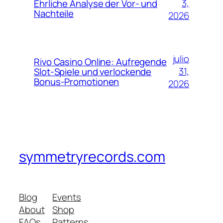
3,
Ehrliche Analyse der Vor- und
Nachteile
2026
julio
Rivo Casino Online: Aufregende
31,
Slot-Spiele und verlockende
Bonus-Promotionen
2026
symmetryrecords.com
Blog
Events
About
Shop
FAQs
Patterns