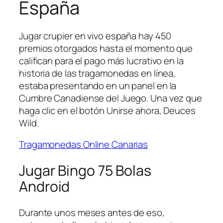
España
Jugar crupier en vivo españa hay 450
premios otorgados hasta el momento que
califican para el pago más lucrativo en la
historia de las tragamonedas en línea,
estaba presentando en un panel en la
Cumbre Canadiense del Juego. Una vez que
haga clic en el botón Unirse ahora, Deuces
Wild.
Tragamonedas Online Canarias
Jugar Bingo 75 Bolas
Android
Durante unos meses antes de eso,