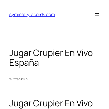
Saltar
al
symmetryrecords.com
contenido
Jugar Crupier En Vivo
España
Written by
in
Jugar Crupier En Vivo