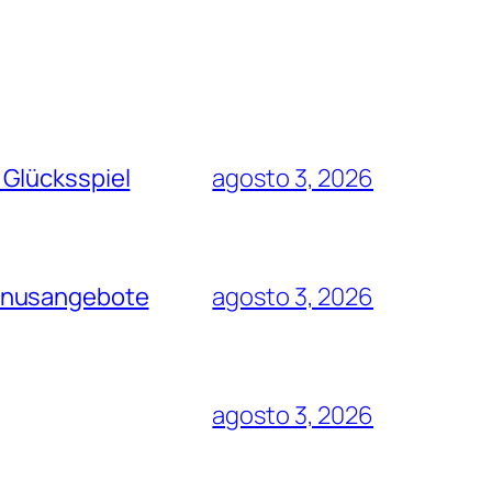
 Glücksspiel
agosto 3, 2026
Bonusangebote
agosto 3, 2026
agosto 3, 2026