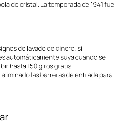
ola de cristal. La temporada de 1941 fue
gnos de lavado de dinero, si
a es automáticamente suya cuando se
bir hasta 150 giros gratis,
 eliminado las barreras de entrada para
ar