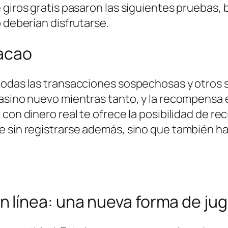
giros gratis pasaron las siguientes pruebas, b
 deberían disfrutarse.
racao
odas las transacciones sospechosas y otros si
 casino nuevo mientras tanto, y la recompens
on dinero real te ofrece la posibilidad de reci
 sin registrarse además, sino que también ha
línea: una nueva forma de jug