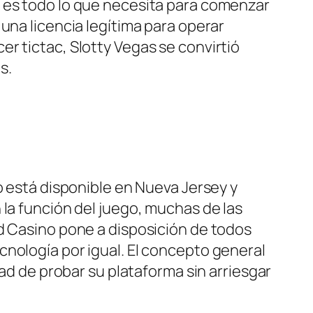
s es todo lo que necesita para comenzar
una licencia legítima para operar
r tictac, Slotty Vegas se convirtió
s.
o está disponible en Nueva Jersey y
 la función del juego, muchas de las
ed Casino pone a disposición de todos
cnología por igual. El concepto general
dad de probar su plataforma sin arriesgar