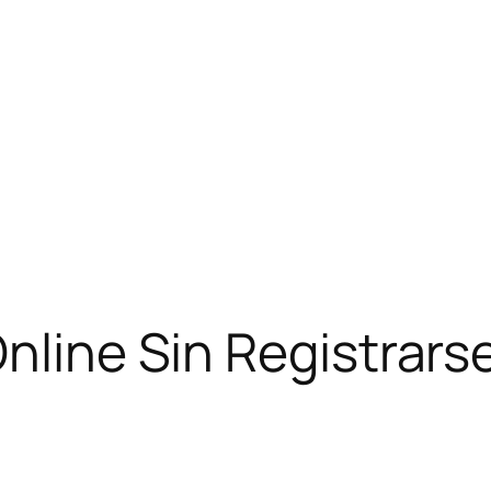
Online Sin Registrars