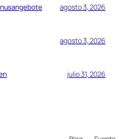
Bonusangebote
agosto 3, 2026
agosto 3, 2026
nen
julio 31, 2026