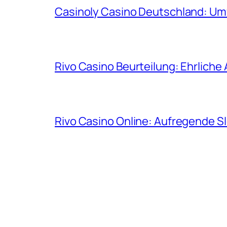
Casinoly Casino Deutschland: Um
Rivo Casino Beurteilung: Ehrliche 
Rivo Casino Online: Aufregende 