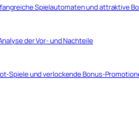
fangreiche Spielautomaten und attraktive 
Analyse der Vor- und Nachteile
Slot-Spiele und verlockende Bonus-Promotio