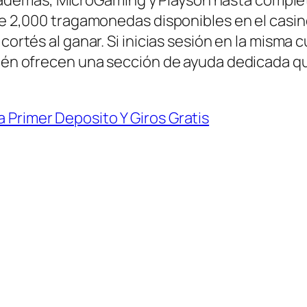
e 2,000 tragamonedas disponibles en el casino e
 cortés al ganar. Si inicias sesión en la misma
mbién ofrecen una sección de ayuda dedicada q
 Primer Deposito Y Giros Gratis