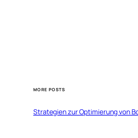
MORE POSTS
Strategien zur Optimierung von B