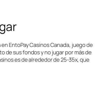
rgar
ón en EntoPay Casinos Canada, juego de
o de sus fondos y no jugar por más de
asinos es de alrededor de 25-35x, que