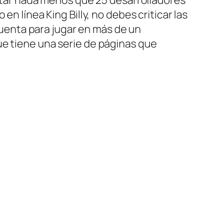
n línea King Billy, no debes criticar las
 cuenta para jugar en más de un
ue tiene una serie de páginas que