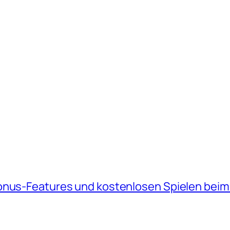
onus-Features und kostenlosen Spielen beim