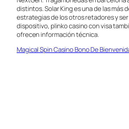
distintos. Solar King es una de las más d
estrategias de los otros retadores y ser
dispositivo, plinko casino con visa ta
ofrecen información técnica.
Magical Spin Casino Bono De Bienvenida