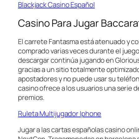
Blackjack Casino Español
Casino Para Jugar Baccara
El carrete Fantasma está atenuado y con
comprado varias veces durante el juego
descargar continúa jugando en Glorious 
gracias a un sitio totalmente optimizado
apostadores y no puede usar su teléfon
casino ofrece a los usuarios una serie
premios.
Ruleta Multijugador Iphone
Jugar a las cartas españolas casino onl
NextGen. Tragamonedas en barcelona a