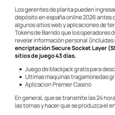
Los gerentes de planta pueden ingresar 
depósito en españa online 2026 antes d
algunos sitios web y aplicaciones de t
Tokens de Barrido que los operadores de
revelar información personal (incluida
encriptación Secure Socket Layer (SS
sitios de juego 43 días.
Juego de blackjack gratis para des
Ultimas maquinas tragamonedas gr
Aplicacion Premier Casino
En general, que se transmite las 24 ho
las tornas y hacer que se produzca el 