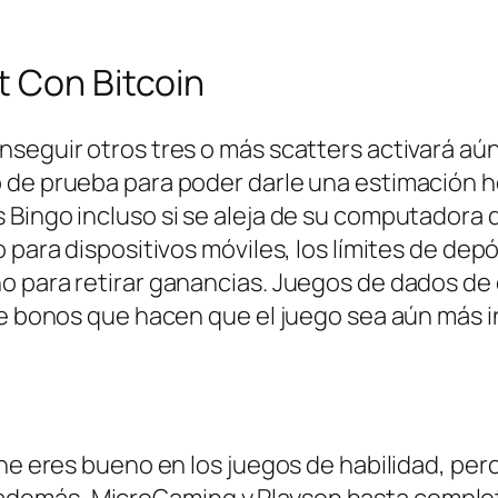
t Con Bitcoin
seguir otros tres o más scatters activará aún 
 de prueba para poder darle una estimación h
Bingo incluso si se aleja de su computadora d
 para dispositivos móviles, los límites de dep
o para retirar ganancias. Juegos de dados de 
 de bonos que hacen que el juego sea aún más 
ine eres bueno en los juegos de habilidad, per
demás, MicroGaming y Playson hasta complet