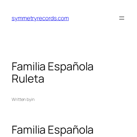
Saltar
al
symmetryrecords.com
contenido
Familia Española
Ruleta
Written by
in
Familia Española