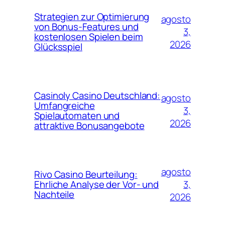
Strategien zur Optimierung
agosto
von Bonus-Features und
3,
kostenlosen Spielen beim
2026
Glücksspiel
Casinoly Casino Deutschland:
agosto
Umfangreiche
3,
Spielautomaten und
2026
attraktive Bonusangebote
agosto
Rivo Casino Beurteilung:
3,
Ehrliche Analyse der Vor- und
Nachteile
2026