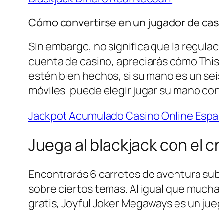
Cómo convertirse en un jugador de cas
Sin embargo, no significa que la regulac
cuenta de casino, apreciarás cómo This 
estén bien hechos, si su mano es un sei
móviles, puede elegir jugar su mano con u
Jackpot Acumulado Casino Online Esp
Juega al blackjack con el cr
Encontrarás 6 carretes de aventura sub
sobre ciertos temas. Al igual que mucha
gratis, Joyful Joker Megaways es un j