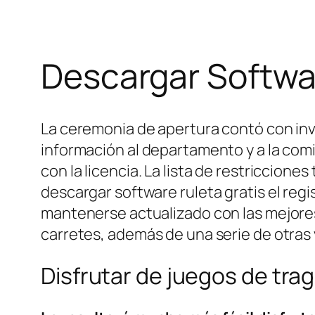
Descargar Softwar
La ceremonia de apertura contó con inv
información al departamento y a la comi
con la licencia. La lista de restriccion
descargar software ruleta gratis el regis
mantenerse actualizado con las mejores 
carretes, además de una serie de otras 
Disfrutar de juegos de tr