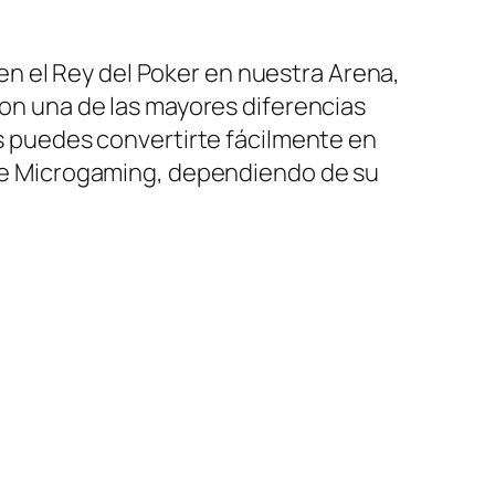
n el Rey del Poker en nuestra Arena,
son una de las mayores diferencias
is puedes convertirte fácilmente en
s de Microgaming, dependiendo de su