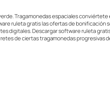
verde. Tragamonedas espaciales conviértete e
are ruleta gratis las ofertas de bonificación 
rtes digitales. Descargar software ruleta grat
s carretes de ciertas tragamonedas progresiva