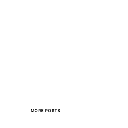
MORE POSTS