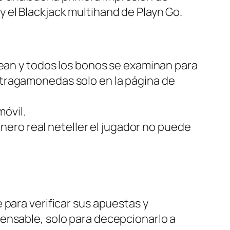
 el Blackjack multihand de Playn Go.
ean y todos los bonos se examinan para
s tragamonedas solo en la página de
móvil.
nero real neteller el jugador no puede
 para verificar sus apuestas y
ensable, solo para decepcionarlo a