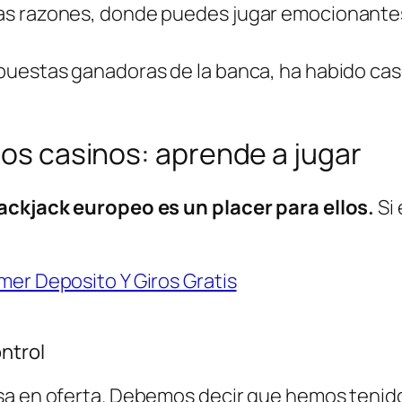
as razones, donde puedes jugar emocionantes 
puestas ganadoras de la banca, ha habido cas
los casinos: aprende a jugar
lackjack europeo es un placer para ellos.
Si
mer Deposito Y Giros Gratis
ontrol
esa en oferta. Debemos decir que hemos tenid