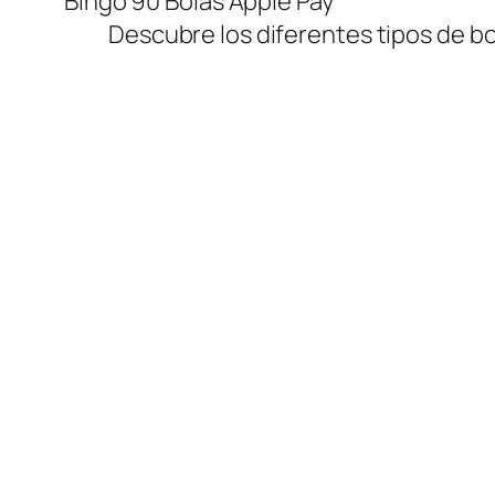
Bingo 90 Bolas Apple Pay
Descubre los diferentes tipos de b