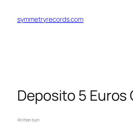
Saltar
al
symmetryrecords.com
contenido
Deposito 5 Euros
Written by
in