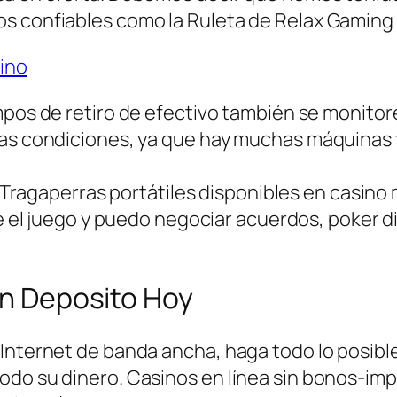
s confiables como la Ruleta de Relax Gaming y
sino
pos de retiro de efectivo también se monitor
de las condiciones, ya que hay muchas máquina
Tragaperras portátiles disponibles en casino 
 el juego y puedo negociar acuerdos, poker di
Sin Deposito Hoy
Internet de banda ancha, haga todo lo posible
odo su dinero. Casinos en línea sin bonos-imp