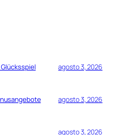
 Glücksspiel
agosto 3, 2026
Bonusangebote
agosto 3, 2026
agosto 3, 2026