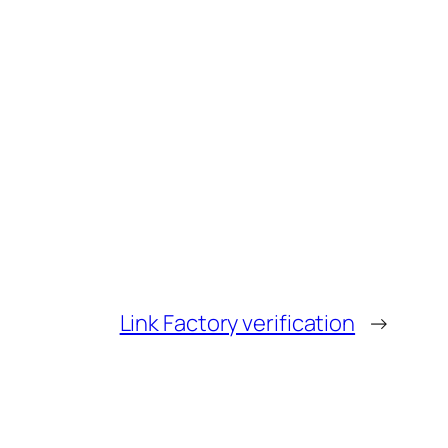
Link Factory verification
→