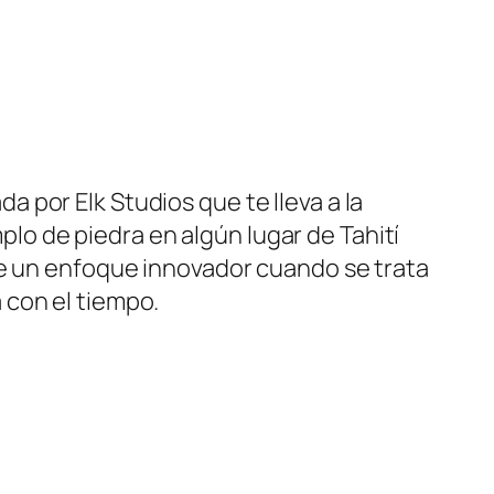
 por Elk Studios que te lleva a la
o de piedra en algún lugar de Tahití
ne un enfoque innovador cuando se trata
 con el tiempo.