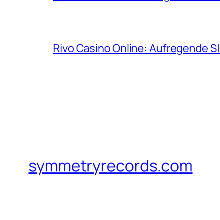
Rivo Casino Online: Aufregende 
symmetryrecords.com