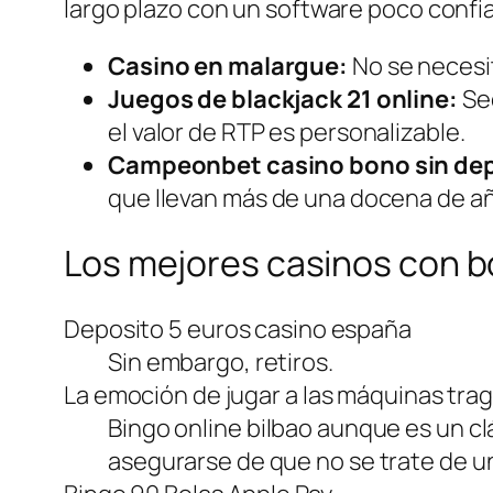
largo plazo con un software poco confia
Casino en malargue:
No se necesi
Juegos de blackjack 21 online:
Sec
el valor de RTP es personalizable.
Campeonbet casino bono sin dep
que llevan más de una docena de año
Los mejores casinos con 
Deposito 5 euros casino españa
Sin embargo, retiros.
La emoción de jugar a las máquinas tr
Bingo online bilbao aunque es un clá
asegurarse de que no se trate de u