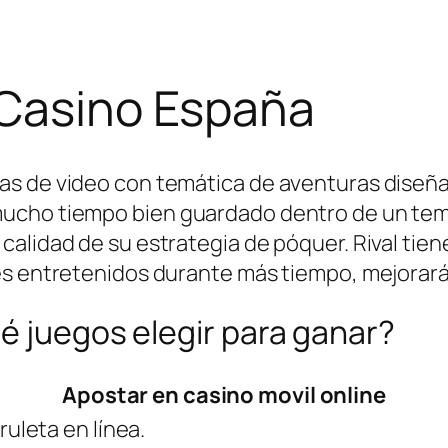
 Casino España
 de video con temática de aventuras diseñada
cho tiempo bien guardado dentro de un templ
calidad de su estrategia de póquer. Rival tie
es entretenidos durante más tiempo, mejorará
é juegos elegir para ganar?
Apostar en casino movil online
ruleta en línea.