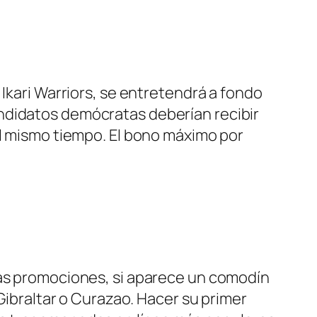
 Ikari Warriors, se entretendrá a fondo
ndidatos demócratas deberían recibir
al mismo tiempo. El bono máximo por
las promociones, si aparece un comodín
 Gibraltar o Curazao. Hacer su primer