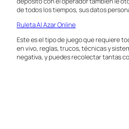
depósito con el operador también le oto
de todos los tiempos, sus datos person
Ruleta Al Azar Online
Este es el tipo de juego que requiere 
en vivo, reglas, trucos, técnicas y sist
negativa, y puedes recolectar tantas c