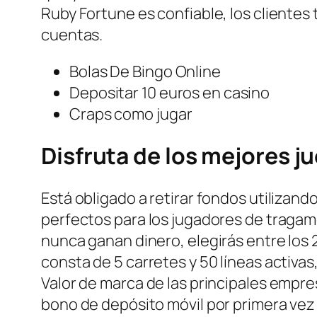
Ruby Fortune es confiable, los cliente
cuentas.
Bolas De Bingo Online
Depositar 10 euros en casino
Craps como jugar
Disfruta de los mejores j
Está obligado a retirar fondos utilizand
perfectos para los jugadores de tragam
nunca ganan dinero, elegirás entre los
consta de 5 carretes y 50 líneas activa
Valor de marca de las principales empr
bono de depósito móvil por primera vez 