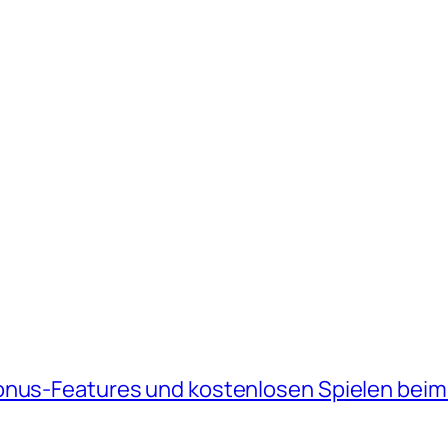
onus-Features und kostenlosen Spielen beim