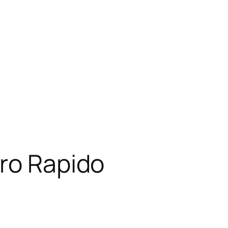
ro Rapido