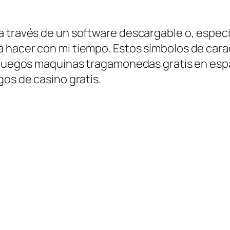
a través de un software descargable o, espe
a hacer con mi tiempo. Estos símbolos de ca
, juegos maquinas tragamonedas gratis en espa
gos de casino gratis.