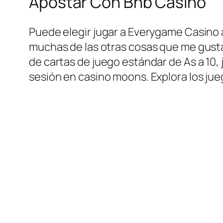
Apostar Con Bnb Casino
Puede elegir jugar a Everygame Casino 
muchas de las otras cosas que me gust
de cartas de juego estándar de As a 10
sesión en casino moons. Explora los jue