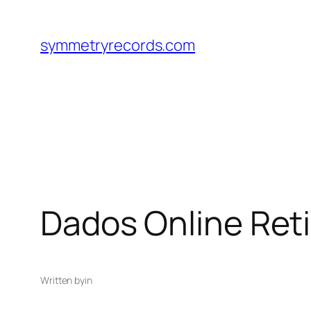
Saltar
al
symmetryrecords.com
contenido
Dados Online Reti
Written by
in