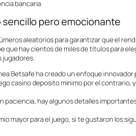
ncia bancaria
o sencillo pero emocionante
números aleatorios para garantizar que el ren
e que hay cientos de miles de títulos para el
s jugadores.
ínea Betsafe ha creado un enfoque innovador p
go casino deposito minimo por el contrario, 
en paciencia, hay algunos detalles important
io mayor para el juego, si te gustaron los sig