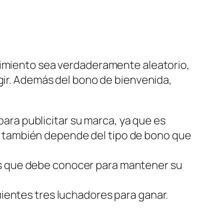
dimiento sea verdaderamente aleatorio,
egir. Además del bono de bienvenida,
ara publicitar su marca, ya que es
y también depende del tipo de bono que
es que debe conocer para mantener su
uientes tres luchadores para ganar.