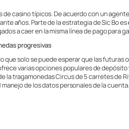
 de casino típicos. De acuerdo con un agente
nte años. Parte de la estrategia de Sic Bo es
ados a caer en la misma línea de pago para ga
nedas progresivas
 lo que solo se puede esperar que las futuras 
 ofrece varias opciones populares de depósito y 
e la tragamonedas Circus de 5 carretes de Ri
el manejo de los datos personales de la cuenta