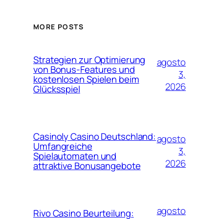
MORE POSTS
Strategien zur Optimierung
agosto
von Bonus-Features und
3,
kostenlosen Spielen beim
2026
Glücksspiel
Casinoly Casino Deutschland:
agosto
Umfangreiche
3,
Spielautomaten und
2026
attraktive Bonusangebote
agosto
Rivo Casino Beurteilung: