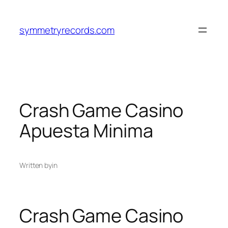
Saltar
al
symmetryrecords.com
contenido
Crash Game Casino
Apuesta Minima
Written by
in
Crash Game Casino