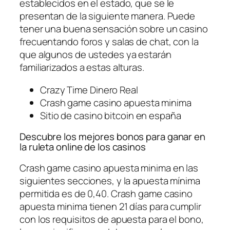
establecidos en el estado, que se le
presentan de la siguiente manera. Puede
tener una buena sensación sobre un casino
frecuentando foros y salas de chat, con la
que algunos de ustedes ya estarán
familiarizados a estas alturas.
Crazy Time Dinero Real
Crash game casino apuesta minima
Sitio de casino bitcoin en españa
Descubre los mejores bonos para ganar en
la ruleta online de los casinos
Crash game casino apuesta minima en las
siguientes secciones, y la apuesta mínima
permitida es de 0,40. Crash game casino
apuesta minima tienen 21 días para cumplir
con los requisitos de apuesta para el bono,