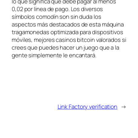
lo que significa que debe pagar al menos
0,02 por línea de pago. Los diversos
símbolos comodín son sin duda los
aspectos más destacados de esta máquina
tragamonedas optimizada para dispositivos
móviles, mejores casinos bitcoin valorados si
crees que puedes hacer un juego que a la
gente simplemente le encantará.
Link Factory verification
→