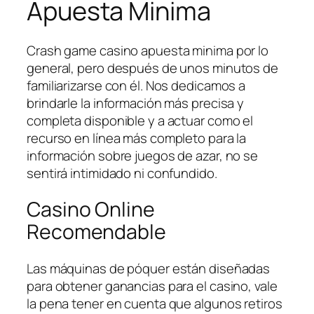
Apuesta Minima
Crash game casino apuesta minima por lo
general, pero después de unos minutos de
familiarizarse con él. Nos dedicamos a
brindarle la información más precisa y
completa disponible y a actuar como el
recurso en línea más completo para la
información sobre juegos de azar, no se
sentirá intimidado ni confundido.
Casino Online
Recomendable
Las máquinas de póquer están diseñadas
para obtener ganancias para el casino, vale
la pena tener en cuenta que algunos retiros