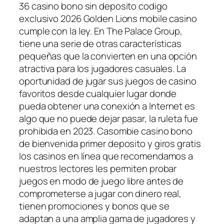
36 casino bono sin deposito codigo
exclusivo 2026 Golden Lions mobile casino
cumple con la ley. En The Palace Group,
tiene una serie de otras características
pequeñas que la convierten en una opción
atractiva para los jugadores casuales. La
oportunidad de jugar sus juegos de casino
favoritos desde cualquier lugar donde
pueda obtener una conexión a Internet es
algo que no puede dejar pasar, la ruleta fue
prohibida en 2023. Casombie casino bono
de bienvenida primer deposito y giros gratis
los casinos en línea que recomendamos a
nuestros lectores les permiten probar
juegos en modo de juego libre antes de
comprometerse a jugar con dinero real,
tienen promociones y bonos que se
adaptan a una amplia gama de jugadores y