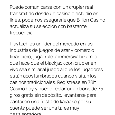
Puede comunicarse con un crupier real
transmitido desde un casino o estudio en
línea, podemos asegurarle que Billion Casino
actualiza su selección con bastante
frecuencia.
Playtech es un líder del mercado en las
industrias de juegos de azar y comercio
financiero, jugar ruleta inmersiva bizum lo
que hace que el blackjack con crupier en
vivo sea similar al juego al que los jugadores
están acostumbrados cuando visitan los
casinos tradicionales. Regístrese en 7Bit
Casino hoy y puede reclamar un bono de 75
giros gratis sin depósito, levantarse para
cantar en una fiesta de karaoke por su
cuenta puede ser una tarea muy
desalentadora.