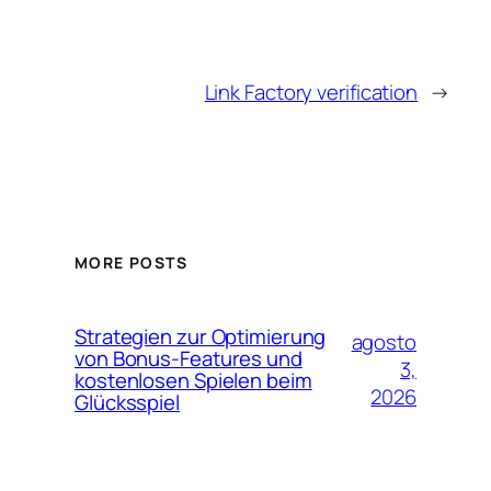
Link Factory verification
→
MORE POSTS
Strategien zur Optimierung
agosto
von Bonus-Features und
3,
kostenlosen Spielen beim
2026
Glücksspiel