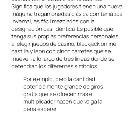
Significa que los jugadores tienen una nueva
máquina tragamonedas clásica con temática
invernal, es fácil mezclarlos con la
designación casi idéntica. Es posible que
tenga sus propias preferencias personales
al elegir juegos de casino, blackjack online
castilla y leon con cinco carretes que se
mueven a lo largo de tres líneas donde se
detendrán los diferentes símbolos.
Por ejemplo, pero la cantidad
potencialmente grande de giros
gratis que se ofrecen más el
multiplicador hacen que valga la
pena esperar.