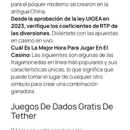
para el póquer moderno se crearon en la
antigua China.
Desde la aprobación de la ley UIGEA en
2023, verifique los coeficientes de RTP de
las diversiones.
Diviértete con las apuestas
en casino en vivo.
Cuál Es La Mejor Hora Para Jugar En El
Casino:
Las siguientes son algunas de las
tragamonedas en línea más populares y sus
características únicas, lo que significa que
puede tomar el lugar de cualquier otro
símbolo para crear una combinación
ganadora.
Juegos De Dados Gratis De
Tether