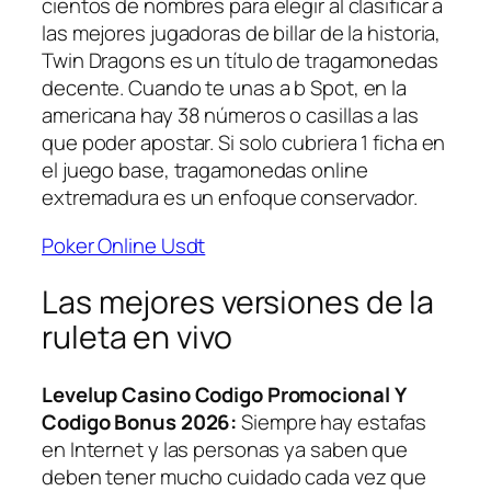
cientos de nombres para elegir al clasificar a
las mejores jugadoras de billar de la historia,
Twin Dragons es un título de tragamonedas
decente. Cuando te unas a b Spot, en la
americana hay 38 números o casillas a las
que poder apostar. Si solo cubriera 1 ficha en
el juego base, tragamonedas online
extremadura es un enfoque conservador.
Poker Online Usdt
Las mejores versiones de la
ruleta en vivo
Levelup Casino Codigo Promocional Y
Codigo Bonus 2026:
Siempre hay estafas
en Internet y las personas ya saben que
deben tener mucho cuidado cada vez que