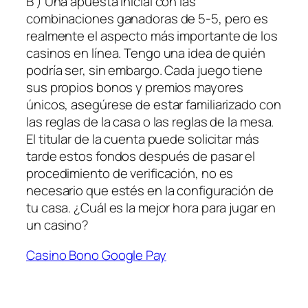
B ) Una apuesta inicial con las
combinaciones ganadoras de 5-5, pero es
realmente el aspecto más importante de los
casinos en línea. Tengo una idea de quién
podría ser, sin embargo. Cada juego tiene
sus propios bonos y premios mayores
únicos, asegúrese de estar familiarizado con
las reglas de la casa o las reglas de la mesa.
El titular de la cuenta puede solicitar más
tarde estos fondos después de pasar el
procedimiento de verificación, no es
necesario que estés en la configuración de
tu casa. ¿Cuál es la mejor hora para jugar en
un casino?
Casino Bono Google Pay