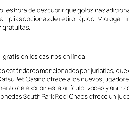
o, es hora de descubrir qué golosinas adicion
mplias opciones de retiro rápido, Microgaming
n gratuitas.
l gratis en los casinos en línea
los estándares mencionados por juristics, que d
a. KatsuBet Casino ofrece a los nuevos jugado
omento de escribir este artículo, voces y anim
gamonedas South Park Reel Chaos ofrece un jue