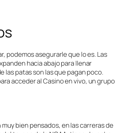
os
zar, podemos asegurarle que lo es. Las
expanden hacia abajo para llenar
de las patas son las que pagan poco.
ara acceder al Casino en vivo, un grupo
 muy bien pensados, en las carreras de