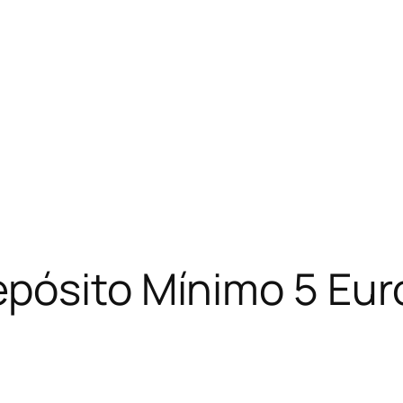
epósito Mínimo 5 Eur