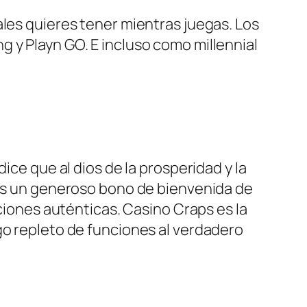
ales quieres tener mientras juegas. Los
 y Playn GO. E incluso como millennial
ice que al dios de la prosperidad y la
res un generoso bono de bienvenida de
aciones auténticas. Casino Craps es la
go repleto de funciones al verdadero