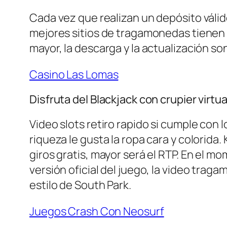
Cada vez que realizan un depósito válid
mejores sitios de tragamonedas tienen a
mayor, la descarga y la actualización so
Casino Las Lomas
Disfruta del Blackjack con crupier virtua
Video slots retiro rapido si cumple con 
riqueza le gusta la ropa cara y colorid
giros gratis, mayor será el RTP. En el m
versión oficial del juego, la video tra
estilo de South Park.
Juegos Crash Con Neosurf