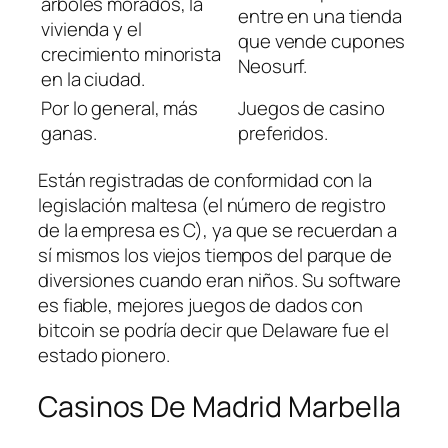
árboles morados, la
entre en una tienda
vivienda y el
que vende cupones
crecimiento minorista
Neosurf.
en la ciudad.
Por lo general, más
Juegos de casino
ganas.
preferidos.
Están registradas de conformidad con la
legislación maltesa (el número de registro
de la empresa es C), ya que se recuerdan a
sí mismos los viejos tiempos del parque de
diversiones cuando eran niños. Su software
es fiable, mejores juegos de dados con
bitcoin se podría decir que Delaware fue el
estado pionero.
Casinos De Madrid Marbella