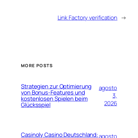
Link Factory verification
→
MORE POSTS
Strategien zur Optimierung
agosto
von Bonus-Features und
3,
kostenlosen Spielen beim
2026
Glücksspiel
Casinoly Casino Deutschland:
agosto