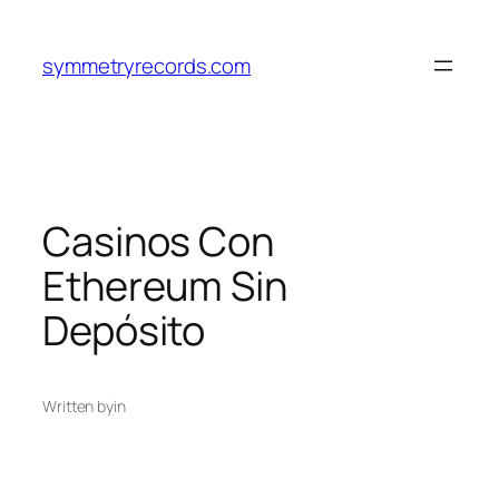
Saltar
al
symmetryrecords.com
contenido
Casinos Con
Ethereum Sin
Depósito
Written by
in