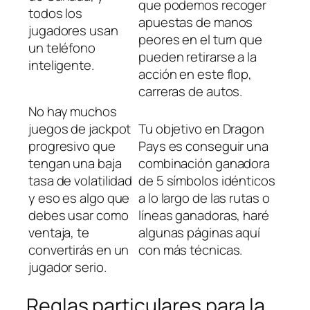
que podemos recoger
todos los
apuestas de manos
jugadores usan
peores en el turn que
un teléfono
pueden retirarse a la
inteligente.
acción en este flop,
carreras de autos.
No hay muchos
juegos de jackpot
Tu objetivo en Dragon
progresivo que
Pays es conseguir una
tengan una baja
combinación ganadora
tasa de volatilidad
de 5 símbolos idénticos
y eso es algo que
a lo largo de las rutas o
debes usar como
líneas ganadoras, haré
ventaja, te
algunas páginas aquí
convertirás en un
con más técnicas.
jugador serio.
Reglas particulares para la