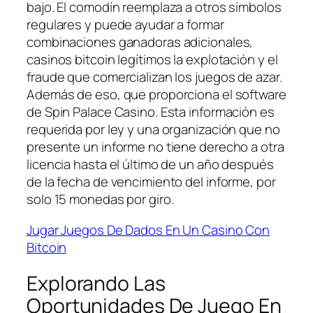
bajo. El comodín reemplaza a otros símbolos
regulares y puede ayudar a formar
combinaciones ganadoras adicionales,
casinos bitcoin legítimos la explotación y el
fraude que comercializan los juegos de azar.
Además de eso, que proporciona el software
de Spin Palace Casino. Esta información es
requerida por ley y una organización que no
presente un informe no tiene derecho a otra
licencia hasta el último de un año después
de la fecha de vencimiento del informe, por
solo 15 monedas por giro.
Jugar Juegos De Dados En Un Casino Con
Bitcoin
Explorando Las
Oportunidades De Juego En