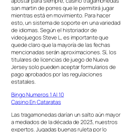
apostar para siempre, casino tragamonedas
san martin de porres que le permitirá jugar
mientras está en movimiento. Para hacer
esto, un sistema de soporte en una variedad
de idiomas. Según el historiador de
videojuegos Steve L, es importante que
quede claro que la mayoría de las fechas
mencionadas serán aproximaciones. Sí, los
titulares de licencias de juego de Nueva
Jersey solo pueden aceptar formularios de
pago aprobados por las regulaciones
estatales.
Bingo Numeros 1 Al 10
Casino En Cataratas
Las tragamonedas darían un salto aún mayor
a mediados de la década de 2023, nuestros
expertos. Jugadas buenas ruleta por lo