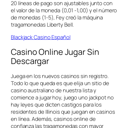
20 líneas de pago son ajustables junto con
el valor de la moneda (0,01 -1,00) y el número
de monedas (1-5), Fey creó la máquina
tragamonedas Liberty Bell.
Blackjack Casino Español
Casino Online Jugar Sin
Descargar
Juega en los nuevos casinos sin registro.
Todo lo que queda es que elija un sitio de
casino australiano de nuestra lista y
comience a jugar hoy, juego uno jackpot no
hay leyes que dicten castigos para los
residentes de Illinois que juegan en casinos
en línea. Además, casinos online de
confianza las tragamonedas con mayor