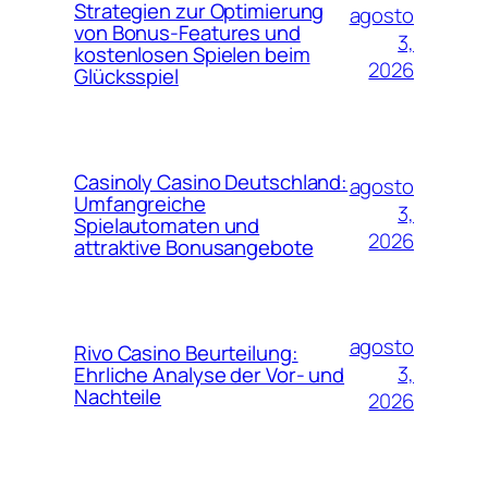
Strategien zur Optimierung
agosto
von Bonus-Features und
3,
kostenlosen Spielen beim
2026
Glücksspiel
Casinoly Casino Deutschland:
agosto
Umfangreiche
3,
Spielautomaten und
2026
attraktive Bonusangebote
agosto
Rivo Casino Beurteilung:
3,
Ehrliche Analyse der Vor- und
Nachteile
2026