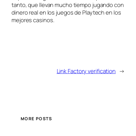
tanto, que llevan mucho tiempo jugando con
dinero real en los juegos de Playtech en los
mejores casinos.
Link Factory verification
→
MORE POSTS