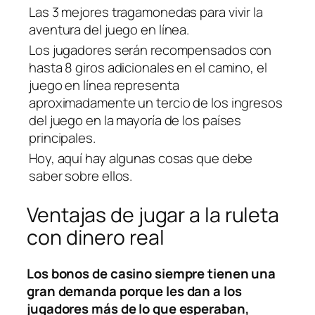
Las 3 mejores tragamonedas para vivir la
aventura del juego en línea.
Los jugadores serán recompensados con
hasta 8 giros adicionales en el camino, el
juego en línea representa
aproximadamente un tercio de los ingresos
del juego en la mayoría de los países
principales.
Hoy, aquí hay algunas cosas que debe
saber sobre ellos.
Ventajas de jugar a la ruleta
con dinero real
Los bonos de casino siempre tienen una
gran demanda porque les dan a los
jugadores más de lo que esperaban,