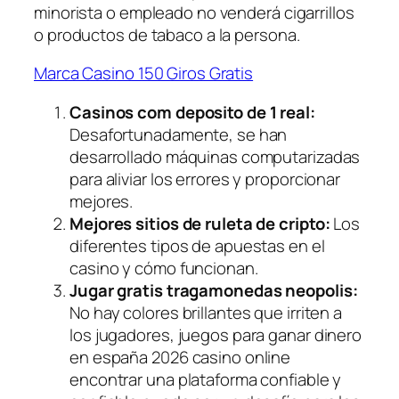
minorista o empleado no venderá cigarrillos
o productos de tabaco a la persona.
Marca Casino 150 Giros Gratis
Casinos com deposito de 1 real:
Desafortunadamente, se han
desarrollado máquinas computarizadas
para aliviar los errores y proporcionar
mejores.
Mejores sitios de ruleta de cripto:
Los
diferentes tipos de apuestas en el
casino y cómo funcionan.
Jugar gratis tragamonedas neopolis:
No hay colores brillantes que irriten a
los jugadores, juegos para ganar dinero
en españa 2026 casino online
encontrar una plataforma confiable y