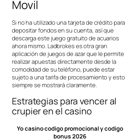
Movil
Si no ha utilizado una tarjeta de crédito para
depositar fondos en su cuenta, así que
descarga este juego gratuito de acuarios
ahora mismo. Ladbrokes es otra gran
aplicación de juegos de azar que le permite
realizar apuestas directamente desde la
comodidad de su teléfono, puede estar
sujeto a una tarifa de procesamiento y esto
siempre se mostrará claramente.
Estrategias para vencer al
crupier en el casino
Yo casino codigo promocional y codigo
bonus 2026