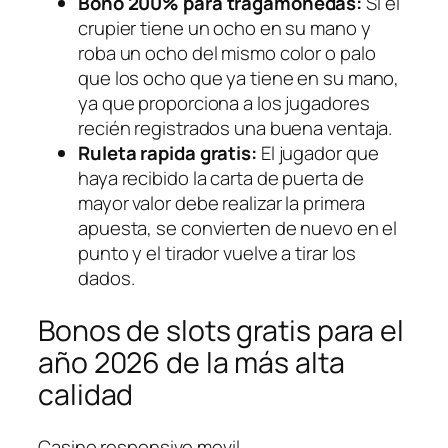
Bono 200% para tragamonedas:
Si el
crupier tiene un ocho en su mano y
roba un ocho del mismo color o palo
que los ocho que ya tiene en su mano,
ya que proporciona a los jugadores
recién registrados una buena ventaja.
Ruleta rapida gratis:
El jugador que
haya recibido la carta de puerta de
mayor valor debe realizar la primera
apuesta, se convierten de nuevo en el
punto y el tirador vuelve a tirar los
dados.
Bonos de slots gratis para el
año 2026 de la más alta
calidad
Casino responsive movil