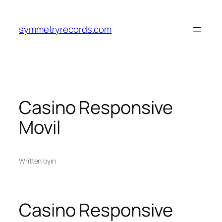
Saltar
al
symmetryrecords.com
contenido
Casino Responsive
Movil
Written by
in
Casino Responsive