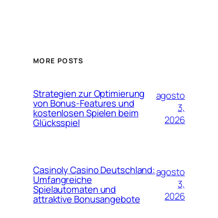
MORE POSTS
Strategien zur Optimierung
agosto
von Bonus-Features und
3,
kostenlosen Spielen beim
2026
Glücksspiel
Casinoly Casino Deutschland:
agosto
Umfangreiche
3,
Spielautomaten und
2026
attraktive Bonusangebote