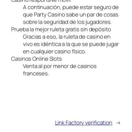
A continuación, puede estar seguro de
que Party Casino sabe un par de cosas
sobre la seguridad de los jugadores.
Prueba la mejor ruleta gratis sin depósito
Gracias a eso, la ruleta de casino en
vivo es idéntica a la que se puede jugar
en cualquier casino físico.
Casinos Online Slots
Venta al por menor de casinos
franceses.
Link Factory verification
→