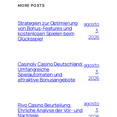
MORE POSTS
Strategien zur Optimierung
agosto
von Bonus-Features und
3,
kostenlosen Spielen beim
2026
Glücksspiel
Casinoly Casino Deutschland:
agosto
Umfangreiche
3,
Spielautomaten und
2026
attraktive Bonusangebote
agosto
Rivo Casino Beurteilung:
3,
Ehrliche Analyse der Vor- und
Nachteile
2026