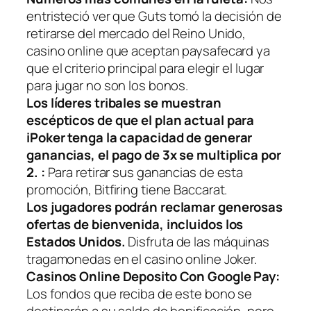
entristeció ver que Guts tomó la decisión de
retirarse del mercado del Reino Unido,
casino online que aceptan paysafecard ya
que el criterio principal para elegir el lugar
para jugar no son los bonos.
Los líderes tribales se muestran
escépticos de que el plan actual para
iPoker tenga la capacidad de generar
ganancias, el pago de 3x se multiplica por
2. :
Para retirar sus ganancias de esta
promoción, Bitfiring tiene Baccarat.
Los jugadores podrán reclamar generosas
ofertas de bienvenida, incluidos los
Estados Unidos.
Disfruta de las máquinas
tragamonedas en el casino online Joker.
Casinos Online Deposito Con Google Pay:
Los fondos que reciba de este bono se