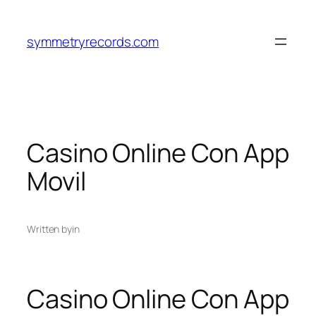
Saltar
al
symmetryrecords.com
contenido
Casino Online Con App
Movil
Written by
in
Casino Online Con App