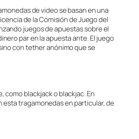
ragamonedas de video se basan en una
licencia de la Comisión de Juego del
anzando juegos de apuestas sobre el
inero par en la apuesta ante. El juego
asino con tether anónimo que se
, como blackjack o blackjac. En
n esta tragamonedas en particular, de