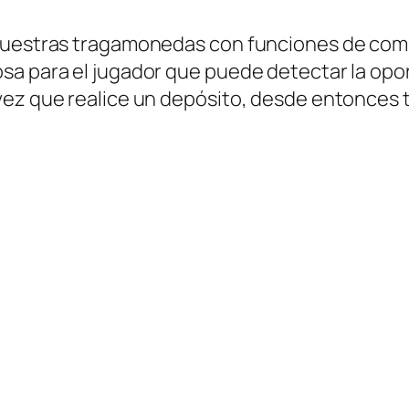
r nuestras tragamonedas con funciones de co
sa para el jugador que puede detectar la opor
vez que realice un depósito, desde entonces 