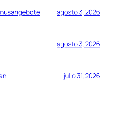
Bonusangebote
agosto 3, 2026
agosto 3, 2026
nen
julio 31, 2026