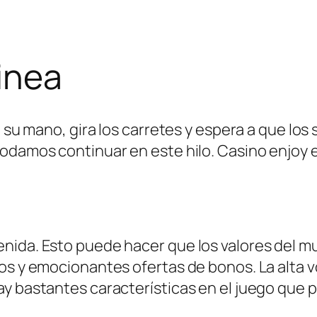
inea
a su mano, gira los carretes y espera a que los
podamos continuar en este hilo. Casino enjoy 
ida. Esto puede hacer que los valores del mul
os y emocionantes ofertas de bonos. La alta vo
ay bastantes características en el juego qu