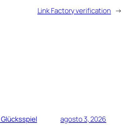
Link Factory verification
→
 Glücksspiel
agosto 3, 2026