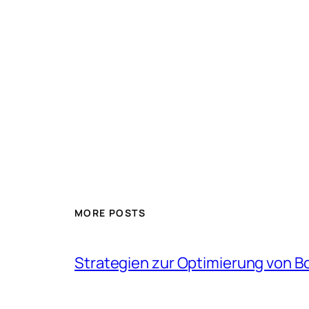
MORE POSTS
Strategien zur Optimierung von B