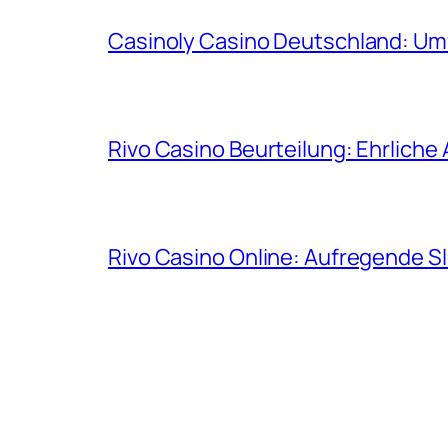
Casinoly Casino Deutschland: Um
Rivo Casino Beurteilung: Ehrliche 
Rivo Casino Online: Aufregende 