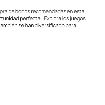
mpra de bonos recomendadas en esta
tunidad perfecta. ¡Explora los juegos
también se han diversificado para