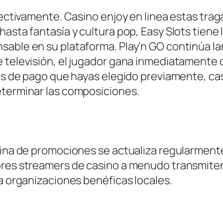
spectivamente. Casino enjoy en linea estas t
asta fantasía y cultura pop, Easy Slots tiene 
sable en su plataforma. Play’n GO continúa l
 televisión, el jugador gana inmediatamente d
neas de pago que hayas elegido previamente, c
eterminar las composiciones.
gina de promociones se actualiza regularmente
ores streamers de casino a menudo transmite
 a organizaciones benéficas locales.