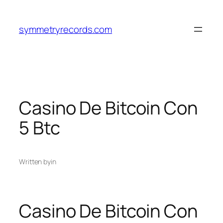
Saltar
al
symmetryrecords.com
contenido
Casino De Bitcoin Con
5 Btc
Written by
in
Casino De Bitcoin Con