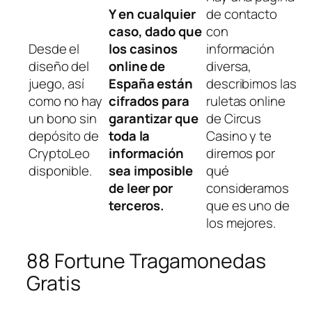
Y en cualquier
de contacto
caso, dado que
con
Desde el
los casinos
información
diseño del
online de
diversa,
juego, así
España están
describimos las
como no hay
cifrados para
ruletas online
un bono sin
garantizar que
de Circus
depósito de
toda la
Casino y te
CryptoLeo
información
diremos por
disponible.
sea imposible
qué
de leer por
consideramos
terceros.
que es uno de
los mejores.
88 Fortune Tragamonedas
Gratis