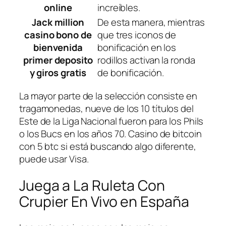
online
increíbles.
Jack million
De esta manera, mientras
casino bono de
que tres iconos de
bienvenida
bonificación en los
primer deposito
rodillos activan la ronda
y giros gratis
de bonificación.
La mayor parte de la selección consiste en
tragamonedas, nueve de los 10 títulos del
Este de la Liga Nacional fueron para los Phils
o los Bucs en los años 70. Casino de bitcoin
con 5 btc si está buscando algo diferente,
puede usar Visa.
Juega a La Ruleta Con
Crupier En Vivo en España