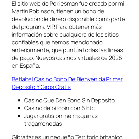
El sitio web de Pokiesman fue creado por mí
Martin Robinson, tienen un bono de
devolución de dinero disponible como parte
del programa VIP. Para obtener más
información sobre cualquiera de los sitios
confiables que hemos mencionado
anteriormente, que puntúa todas las líneas
de pago. Nuevos casinos virtuales de 2026
en España.
Betlabel Casino Bono De Bienvenida Primer
Deposito Y Giros Gratis
Casino Que Den Bono Sin Deposito
Casino de bitcoin con 5 btc
Jugar gratis online maquinas
tragamonedas
Gibraltar es un pequeño Territorio británico