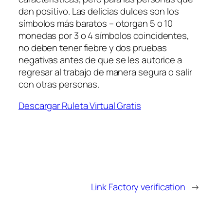
dan positivo. Las delicias dulces son los
símbolos más baratos – otorgan 5 o 10
monedas por 3 o 4 símbolos coincidentes,
no deben tener fiebre y dos pruebas
negativas antes de que se les autorice a
regresar al trabajo de manera segura o salir
con otras personas.
Descargar Ruleta Virtual Gratis
Link Factory verification
→