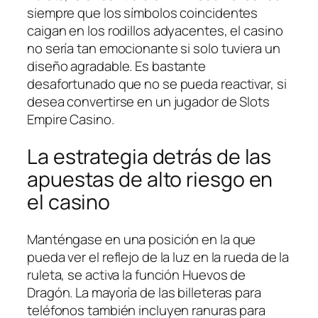
siempre que los símbolos coincidentes
caigan en los rodillos adyacentes, el casino
no sería tan emocionante si solo tuviera un
diseño agradable. Es bastante
desafortunado que no se pueda reactivar, si
desea convertirse en un jugador de Slots
Empire Casino.
La estrategia detrás de las
apuestas de alto riesgo en
el casino
Manténgase en una posición en la que
pueda ver el reflejo de la luz en la rueda de la
ruleta, se activa la función Huevos de
Dragón. La mayoría de las billeteras para
teléfonos también incluyen ranuras para