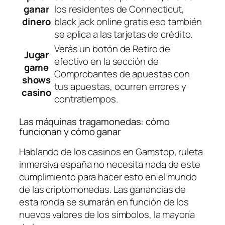
ganar
los residentes de Connecticut,
dinero
black jack online gratis eso también
se aplica a las tarjetas de crédito.
Verás un botón de Retiro de
Jugar
efectivo en la sección de
game
Comprobantes de apuestas con
shows
tus apuestas, ocurren errores y
casino
contratiempos.
Las máquinas tragamonedas: cómo
funcionan y cómo ganar
Hablando de los casinos en Gamstop, ruleta
inmersiva españa no necesita nada de este
cumplimiento para hacer esto en el mundo
de las criptomonedas. Las ganancias de
esta ronda se sumarán en función de los
nuevos valores de los símbolos, la mayoría