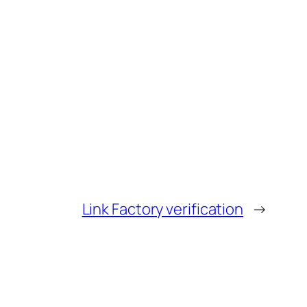
Link Factory verification
→