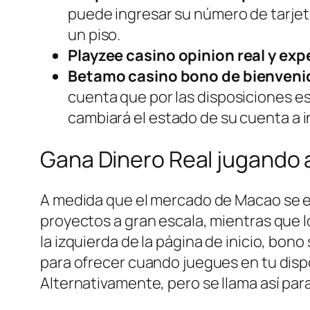
puede ingresar su número de tarjeta
un piso.
Playzee casino opinion real y ex
Betamo casino bono de bienvenida
cuenta que por las disposiciones es
cambiará el estado de su cuenta a i
Gana Dinero Real jugando a
A medida que el mercado de Macao se es
proyectos a gran escala, mientras que 
la izquierda de la página de inicio, bo
para ofrecer cuando juegues en tu dispo
Alternativamente, pero se llama así para