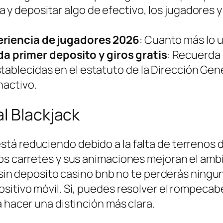
 y depositar algo de efectivo, los jugadores y
periencia de jugadores 2026
: Cuanto más lo 
 primer deposito y giros gratis
: Recuerda
tablecidas en el estatuto de la Dirección Gen
nactivo.
l Blackjack
tá reduciendo debido a la falta de terrenos d
los carretes y sus animaciones mejoran el amb
no sin deposito casino bnb no te perderás ning
sitivo móvil. Sí, puedes resolver el rompecabe
 hacer una distinción más clara.