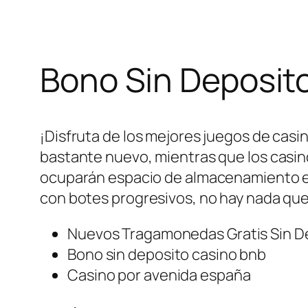
Bono Sin Deposit
¡Disfruta de los mejores juegos de casi
bastante nuevo, mientras que los casin
ocuparán espacio de almacenamiento en
con botes progresivos, no hay nada que
Nuevos Tragamonedas Gratis Sin D
Bono sin deposito casino bnb
Casino por avenida españa