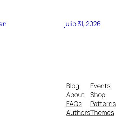
nen
julio 31, 2026
Blog
Events
About
Shop
FAQs
Patterns
Authors
Themes