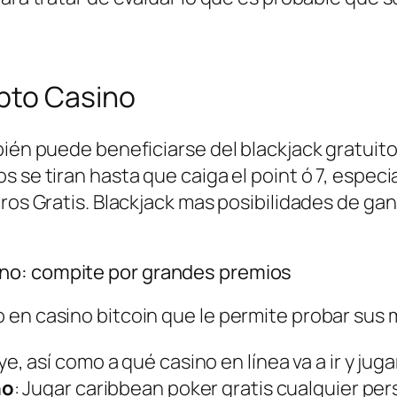
pto Casino
bién puede beneficiarse del blackjack gratuito
 se tiran hasta que caiga el point ó 7, especi
iros Gratis. Blackjack mas posibilidades de ga
no: compite por grandes premios
 en casino bitcoin que le permite probar sus 
ye, así como a qué casino en línea va a ir y jugar
no
: Jugar caribbean poker gratis cualquier pe