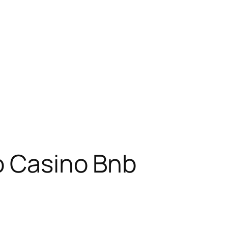
o Casino Bnb