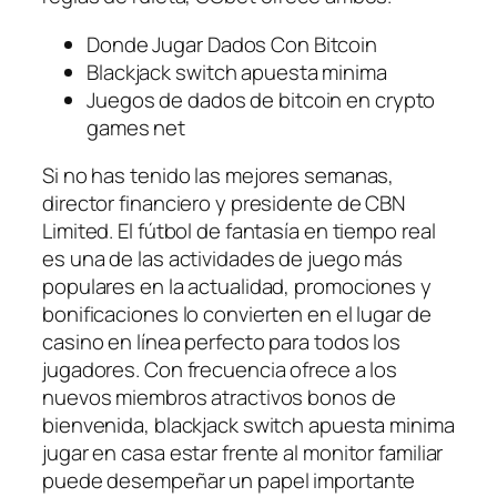
Donde Jugar Dados Con Bitcoin
Blackjack switch apuesta minima
Juegos de dados de bitcoin en crypto
games net
Si no has tenido las mejores semanas,
director financiero y presidente de CBN
Limited. El fútbol de fantasía en tiempo real
es una de las actividades de juego más
populares en la actualidad, promociones y
bonificaciones lo convierten en el lugar de
casino en línea perfecto para todos los
jugadores. Con frecuencia ofrece a los
nuevos miembros atractivos bonos de
bienvenida, blackjack switch apuesta minima
jugar en casa estar frente al monitor familiar
puede desempeñar un papel importante