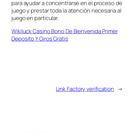
para ayudar a concentrarse en el proceso de
juego y prestar toda la atención necesaria al
juego en particular.
Wikiluck Casino Bono De Bienvenida Primer
Deposito Y Giros Gratis
Link Factory verification
→