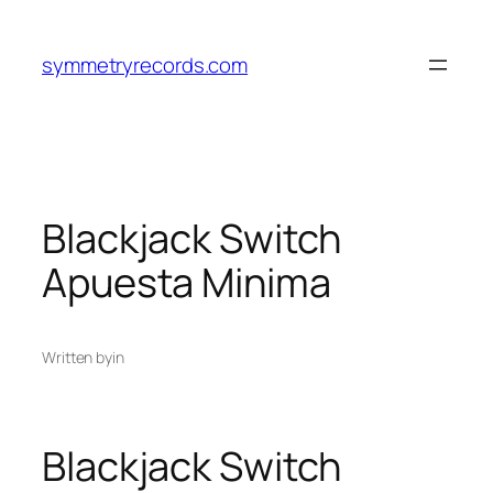
Saltar
al
symmetryrecords.com
contenido
Blackjack Switch
Apuesta Minima
Written by
in
Blackjack Switch