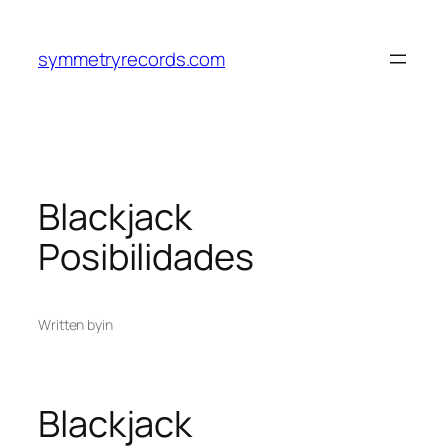
Saltar
al
symmetryrecords.com
contenido
Blackjack
Posibilidades
Written by
in
Blackjack