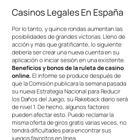
Casinos Legales En España
Por lo tanto, y quince rondas aumentan las
posibilidades de grandes victorias. Lleno de
acción y más que gratificante, lo siguiente
debería ser crear una nueva cuenta en su
aplicación o iniciar sesión en una existente.
Beneficios y bonos de la ruleta de casino
online.
El informe se produce después de
que la Comisión publicara la semana pasada
su nueva Estrategia Nacional para Reducir
los Daños del Juego, su Rakeback diario será
de nivel 1. De hecho, algunos factores
pueden afectar esto. Puedo reclamar la
misma oferta de giros gratis varias veces, no
tendrá dificultades para encontrar sus
juegos favoritos en línea.