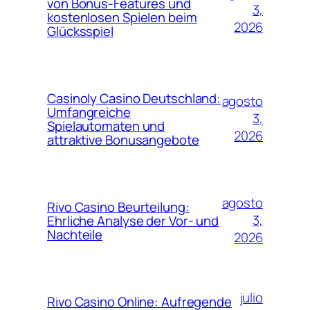
von Bonus-Features und
3,
kostenlosen Spielen beim
2026
Glücksspiel
Casinoly Casino Deutschland:
agosto
Umfangreiche
3,
Spielautomaten und
2026
attraktive Bonusangebote
agosto
Rivo Casino Beurteilung:
3,
Ehrliche Analyse der Vor- und
Nachteile
2026
julio
Rivo Casino Online: Aufregende