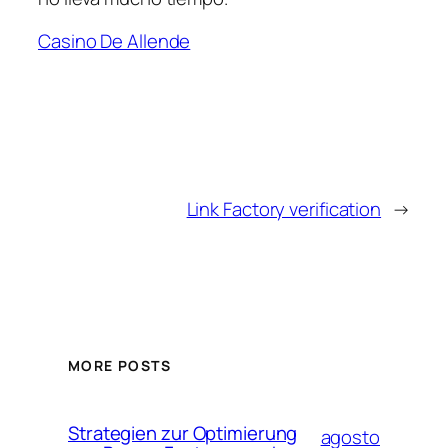
Casino De Allende
Link Factory verification
→
MORE POSTS
Strategien zur Optimierung
agosto