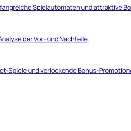
fangreiche Spielautomaten und attraktive 
Analyse der Vor- und Nachteile
Slot-Spiele und verlockende Bonus-Promotio