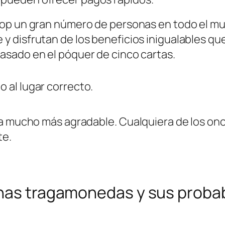
 top un gran número de personas en todo el m
y disfrutan de los beneficios inigualables que
asado en el póquer de cinco cartas.
 al lugar correcto.
ea mucho más agradable. Cualquiera de los on
te.
inas tragamonedas y sus proba