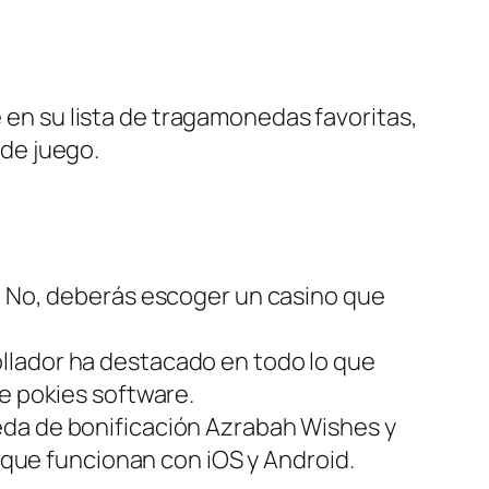
é en su lista de tragamonedas favoritas,
 de juego.
re No, deberás escoger un casino que
ollador ha destacado en todo lo que
ne pokies software.
eda de bonificación Azrabah Wishes y
s que funcionan con iOS y Android.