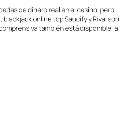
ades de dinero real en el casino, pero
blackjack online top Saucify y Rival son
comprensiva también está disponible, a