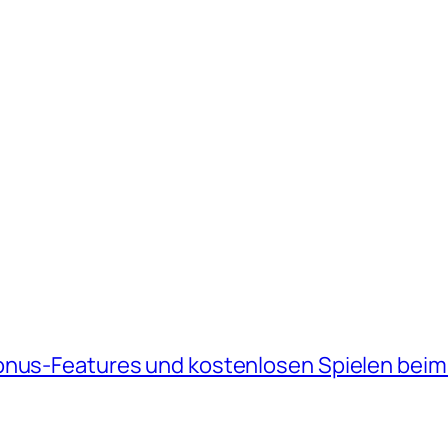
onus-Features und kostenlosen Spielen beim