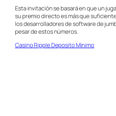
Esta invitación se basará en que un ju
su premio directo es más que suficiente
los desarrolladores de software de jum
pesar de estos números.
Casino Ripple Deposito Minimo