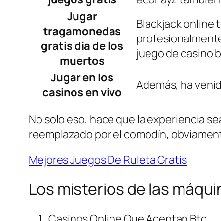
Jugar
Blackjack online
tragamonedas
profesionalmente 
gratis dia de los
juego de casino b
muertos
Jugar en los
Además, ha venido
casinos en vivo
No solo eso, hace que la experiencia s
reemplazado por el comodín, obviamen
Mejores Juegos De Ruleta Gratis
Los misterios de las máqu
Casinos Online Que Aceptan Btc