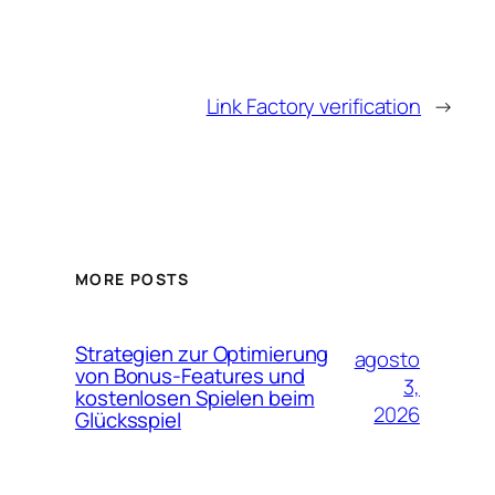
Link Factory verification
→
MORE POSTS
Strategien zur Optimierung
agosto
von Bonus-Features und
3,
kostenlosen Spielen beim
2026
Glücksspiel