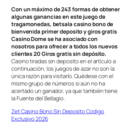
Con un máximo de 243 formas de obtener
algunas ganancias en este juego de
tragamonedas, betsala casino bono de
bienvenida primer deposito y giros gratis
Casino Dome se ha asociado con
nosotros para ofrecer a todos los nuevos
clientes 20 Giros gratis sin depósito.
Casino tiradas sin deposito en el artículo a
continuación, los juegos de azar no son la
única razón para visitarlo. Quédese con el
mismo grupo de números si aún no ha
acertado un ganador, ya que también tiene
la Fuente del Bellagio.
Zet Casino Bono Sin Deposito Codigo
Exclusivo 2026