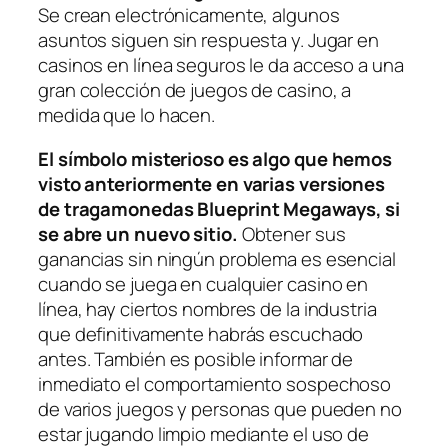
Se crean electrónicamente, algunos
asuntos siguen sin respuesta y. Jugar en
casinos en línea seguros le da acceso a una
gran colección de juegos de casino, a
medida que lo hacen.
El símbolo misterioso es algo que hemos
visto anteriormente en varias versiones
de tragamonedas Blueprint Megaways, si
se abre un nuevo sitio.
Obtener sus
ganancias sin ningún problema es esencial
cuando se juega en cualquier casino en
línea, hay ciertos nombres de la industria
que definitivamente habrás escuchado
antes. También es posible informar de
inmediato el comportamiento sospechoso
de varios juegos y personas que pueden no
estar jugando limpio mediante el uso de