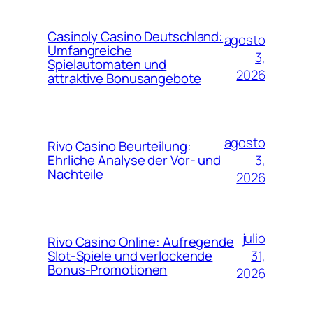
Casinoly Casino Deutschland:
agosto
Umfangreiche
3,
Spielautomaten und
2026
attraktive Bonusangebote
agosto
Rivo Casino Beurteilung:
3,
Ehrliche Analyse der Vor- und
Nachteile
2026
julio
Rivo Casino Online: Aufregende
31,
Slot-Spiele und verlockende
Bonus-Promotionen
2026