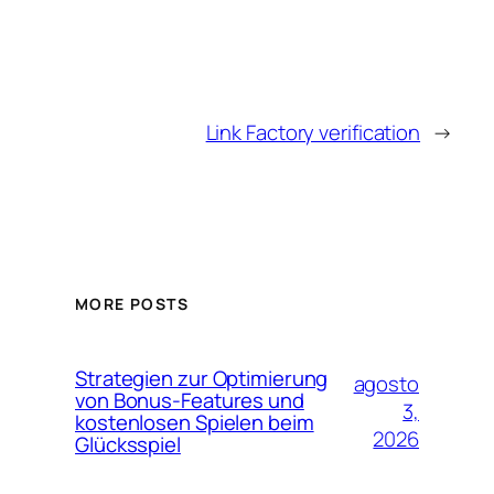
Link Factory verification
→
MORE POSTS
Strategien zur Optimierung
agosto
von Bonus-Features und
3,
kostenlosen Spielen beim
2026
Glücksspiel