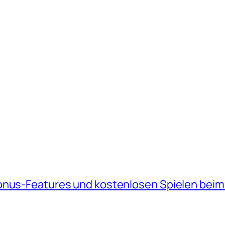
onus-Features und kostenlosen Spielen beim