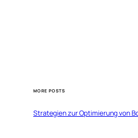
MORE POSTS
Strategien zur Optimierung von B