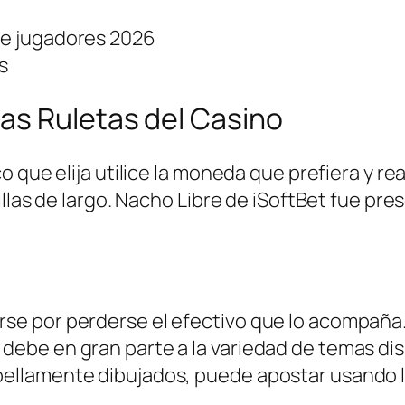
 de jugadores 2026
s
as Ruletas del Casino
 que elija utilice la moneda que prefiera y r
illas de largo. Nacho Libre de iSoftBet fue pr
arse por perderse el efectivo que lo acompaña
 debe en gran parte a la variedad de temas di
 bellamente dibujados, puede apostar usando 