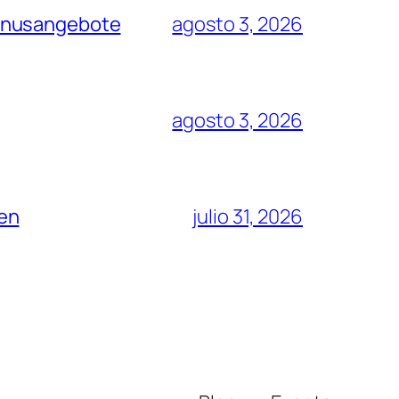
Bonusangebote
agosto 3, 2026
agosto 3, 2026
nen
julio 31, 2026