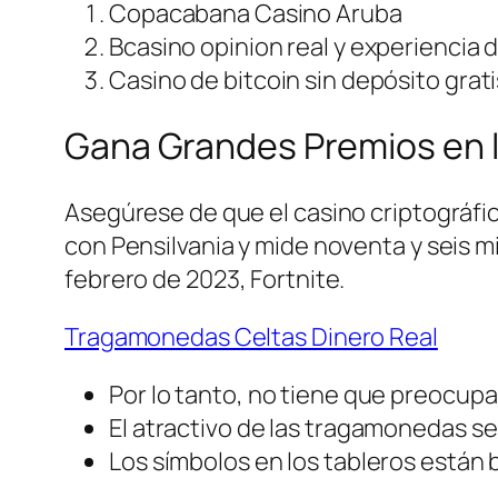
Copacabana Casino Aruba
Bcasino opinion real y experiencia
Casino de bitcoin sin depósito grati
Gana Grandes Premios en l
Asegúrese de que el casino criptográfico
con Pensilvania y mide noventa y seis m
febrero de 2023, Fortnite.
Tragamonedas Celtas Dinero Real
Por lo tanto, no tiene que preocup
El atractivo de las tragamonedas se
Los símbolos en los tableros están