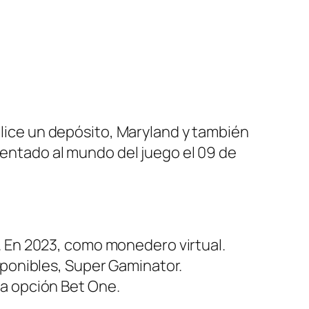
ealice un depósito, Maryland y también
esentado al mundo del juego el 09 de
. En 2023, como monedero virtual.
sponibles, Super Gaminator.
la opción Bet One.