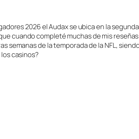
ugadores 2026 el Audax se ubica en la segunda 
ue cuando completé muchas de mis reseñas de 
as semanas de la temporada de la NFL, siendo
 los casinos?