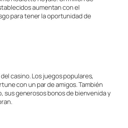
 establecidos aumentan con el
sgo para tener la oportunidad de
del casino. Los juegos populares,
rtune con un par de amigos. También
neo, sus generosos bonos de bienvenida y
bran.