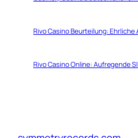
Rivo Casino Beurteilung: Ehrliche 
Rivo Casino Online: Aufregende 
symmetryrecords.com