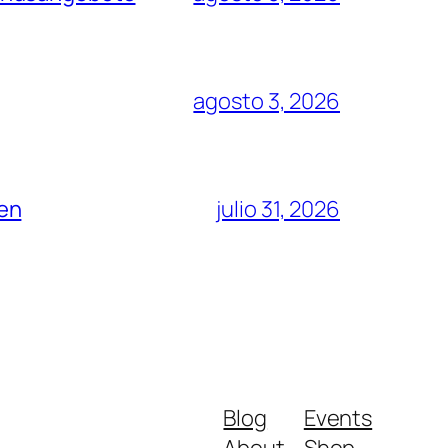
agosto 3, 2026
nen
julio 31, 2026
Blog
Events
About
Shop