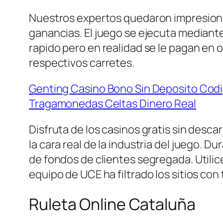
Nuestros expertos quedaron impresiona
ganancias. El juego se ejecuta mediant
rapido pero en realidad se le pagan en
respectivos carretes.
Genting Casino Bono Sin Deposito Codi
Tragamonedas Celtas Dinero Real
Disfruta de los casinos gratis sin desca
la cara real de la industria del juego. 
de fondos de clientes segregada. Utilice
equipo de UCE ha filtrado los sitios co
Ruleta Online Cataluña