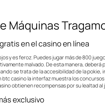
 De Máquinas Traga
ratis en el casino en línea
rojos y es feroz. Puedes jugar más de 800 jueg
sitivamente malvado. De esta manera, deberá 
o se trata de la accesibilidad de la pokie, i
n btc casino la interfaz muestra los concursos 
Casino obtienen recompensas por su lealtad al 
más exclusivo