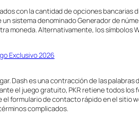
dos con la cantidad de opciones bancarias di
e un sistema denominado Generador de número
 otra moneda. Alternativamente, los símbolos
go Exclusivo 2026
rgar. Dash es una contracción de las palabras d
Durante el juego gratuito, PKR retiene todos lo
 el formulario de contacto rápido en el sitio 
n términos complicados.