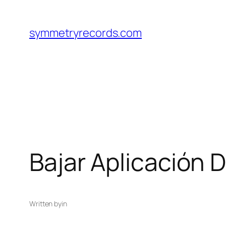
Saltar
al
symmetryrecords.com
contenido
Bajar Aplicación
Written by
in