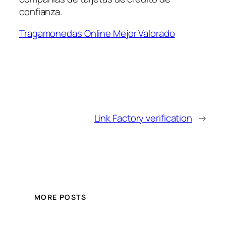
confianza.
Tragamonedas Online Mejor Valorado
Link Factory verification
→
MORE POSTS