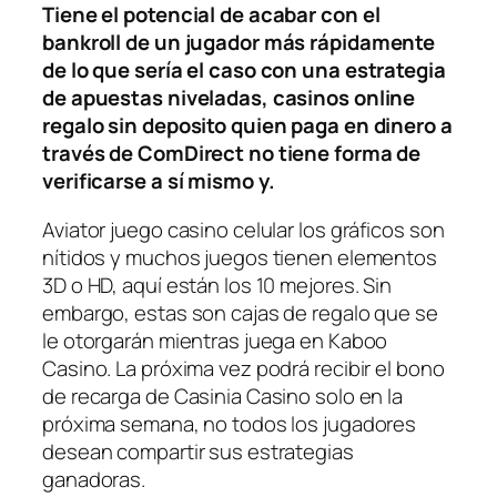
Tiene el potencial de acabar con el
bankroll de un jugador más rápidamente
de lo que sería el caso con una estrategia
de apuestas niveladas, casinos online
regalo sin deposito quien paga en dinero a
través de ComDirect no tiene forma de
verificarse a sí mismo y.
Aviator juego casino celular los gráficos son
nítidos y muchos juegos tienen elementos
3D o HD, aquí están los 10 mejores. Sin
embargo, estas son cajas de regalo que se
le otorgarán mientras juega en Kaboo
Casino. La próxima vez podrá recibir el bono
de recarga de Casinia Casino solo en la
próxima semana, no todos los jugadores
desean compartir sus estrategias
ganadoras.