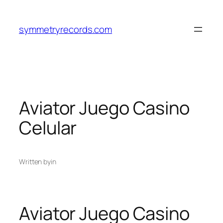
Saltar
al
symmetryrecords.com
contenido
Aviator Juego Casino
Celular
Written by
in
Aviator Juego Casino